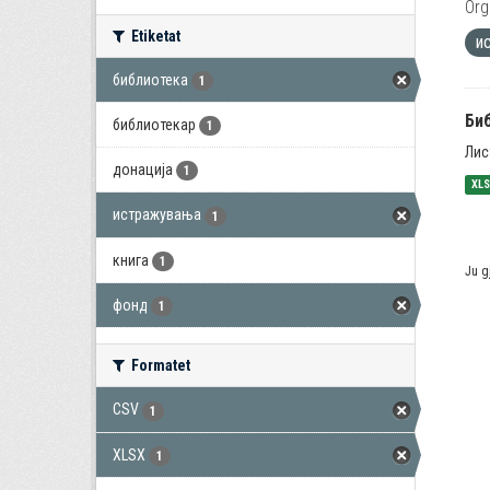
Org
Etiketat
и
библиотека
1
Би
библиотекар
1
Лис
донација
1
XL
истражувања
1
книга
1
Ju g
фонд
1
Formatet
CSV
1
XLSX
1