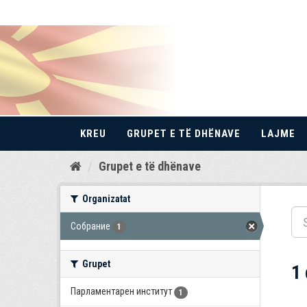
KREU
GRUPET E TË DHËNAVE
LAJME
Kalo
Grupet e të dhënave
te
përmbajtja
Organizatat
Собрание
1
Grupet
1
Парламентарен институт
1