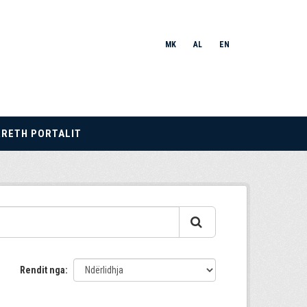
MK
AL
EN
RRETH PORTALIT
Rendit nga