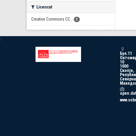
Licencat
Creative Commons CC...
1
a
Бул.11
Октомв
10
1000
Скопје,
Републи
Северна
Македо
open.da
www.sob