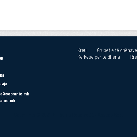
Kreu
Grupet e të dhënave
Kërkesë për të dhëna
Rre
ри
ка
нија
ta@sobranie.mk
ranie.mk
Copyrights © 2021 All Rights Reserved by Asseco SEE.