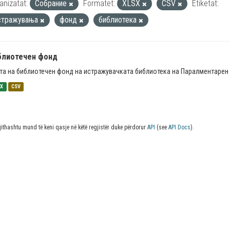
anizatat:
Собрание
Formatet:
XLSX
CSV
Etiketat:
стражувања
фонд
библиотека
блиотечен фонд
та на библиотечен фонд на истражувачката библиотека на Паралментарен 
SX
CSV
jithashtu mund të keni qasje në këtë regjistër duke përdorur
API
(see
API Docs
).