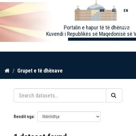
MK
AL
EN
Toggle
Portalin e hapur të të dhënave
naviga
Kuvendi i Republikës së Maqedonisë së V
Kalo
Grupet e të dhënave
te
përmbajtja
Rendit nga