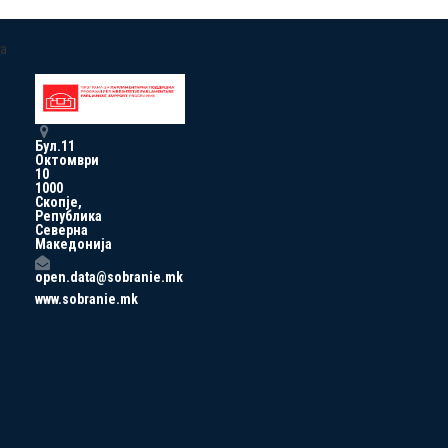
a
Бул.11
Октомври
10
1000
Скопје,
Република
Северна
Македонија
open.data@sobranie.mk
www.sobranie.mk