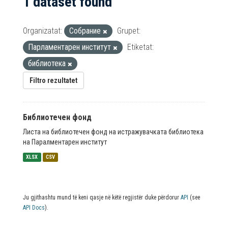
1 dataset found
Organizatat:
Собрание
Grupet:
Парламентарен институт
Etiketat:
библиотека
Filtro rezultatet
Библиотечен фонд
Листа на библиотечен фонд на истражувачката библиотека
на Паралментарен институт
XLSX
CSV
Ju gjithashtu mund të keni qasje në këtë regjistër duke përdorur
API
(see
API Docs
).