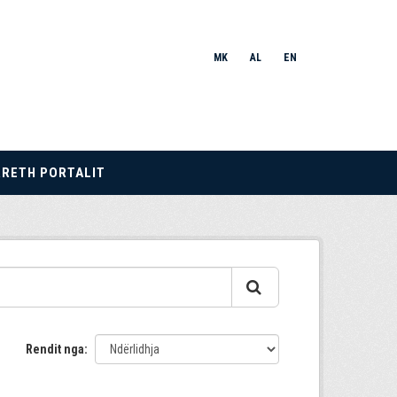
MK
AL
EN
RRETH PORTALIT
Rendit nga