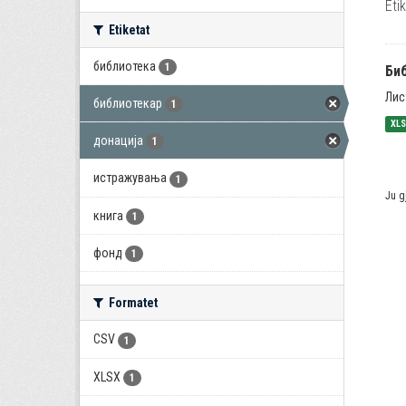
Eti
Etiketat
библиотека
1
Би
Лис
библиотекар
1
XL
донација
1
истражувања
1
Ju g
книга
1
фонд
1
Formatet
CSV
1
XLSX
1