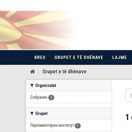
KREU
GRUPET E TË DHËNAVE
LAJME
Kalo
Grupet e të dhënave
te
përmbajtja
Organizatat
Собрание
1
Grupet
1
Парламентарен институт
1