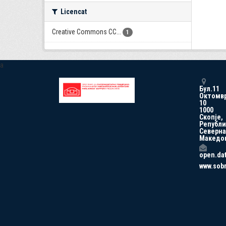
Licencat
Creative Commons CC...
1
a
Бул.11
Октомв
10
1000
Скопје,
Републи
Северна
Македо
open.da
www.sob