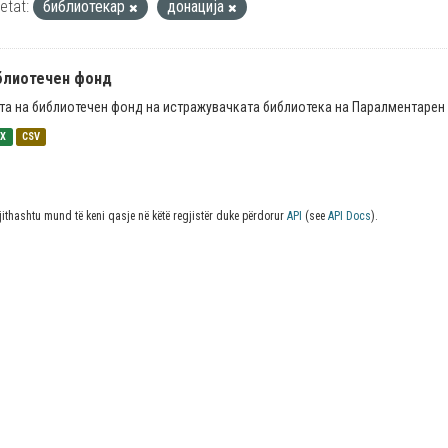
ketat:
библиотекар
донација
блиотечен фонд
та на библиотечен фонд на истражувачката библиотека на Паралментарен 
SX
CSV
jithashtu mund të keni qasje në këtë regjistër duke përdorur
API
(see
API Docs
).