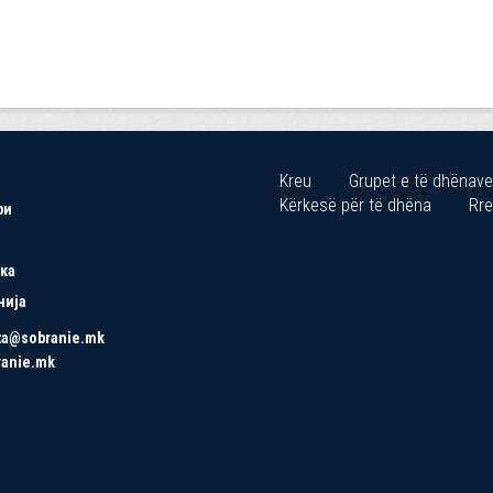
Kreu
Grupet e të dhënave
Kërkesë për të dhëna
Rre
ри
ка
нија
ta@sobranie.mk
ranie.mk
Copyrights © 2021 All Rights Reserved by Asseco SEE.