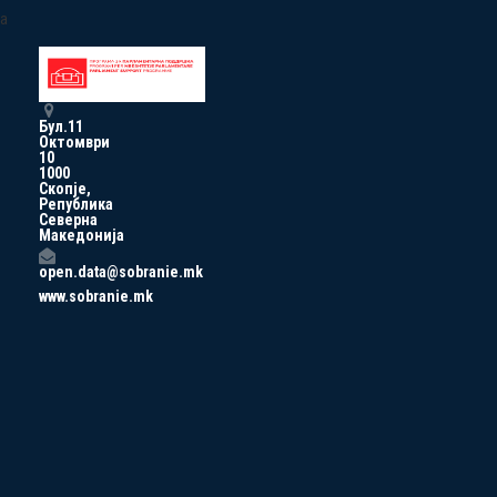
a
Бул.11
Октомври
10
1000
Скопје,
Република
Северна
Македонија
open.data@sobranie.mk
www.sobranie.mk