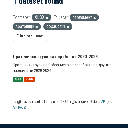
1 dataset found
Formatet:
XLSX
Etiketat:
парламент
пратеници
соработка
Filtro rezultatet
Пратенички групи за соработка 2020-2024
Пратенички групи на Собранието за соработка со другите
парламенти 2020-2024
XLSX
JSON
Ju gjithashtu mund të keni qasje në këtë regjistër duke përdorur
API
(see
API Docs
).