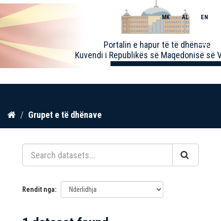
MK
AL
EN
Toggle
Portalin e hapur të të dhënave
naviga
Kuvendi i Republikës së Maqedonisë së V
Kalo
Grupet e të dhënave
te
përmbajtja
Rendit nga