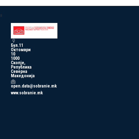
a
Бул.11
Октомври
10
1000
Скопје,
Република
Северна
Македонија
open.data@sobranie.mk
www.sobranie.mk