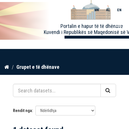
MK
AL
EN
Toggle
Portalin e hapur të të dhënave
naviga
Kuvendi i Republikës së Maqedonisë së V
Kalo
Grupet e të dhënave
te
përmbajtja
Rendit nga