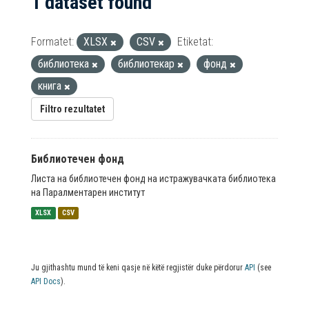
1 dataset found
Formatet:
XLSX
CSV
Etiketat:
библиотека
библиотекар
фонд
книга
Filtro rezultatet
Библиотечен фонд
Листа на библиотечен фонд на истражувачката библиотека
на Паралментарен институт
XLSX
CSV
Ju gjithashtu mund të keni qasje në këtë regjistër duke përdorur
API
(see
API Docs
).