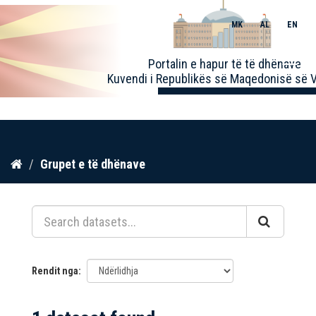
MK
AL
EN
Toggle
Portalin e hapur të të dhënave
naviga
Kuvendi i Republikës së Maqedonisë së V
Kalo
Grupet e të dhënave
te
përmbajtja
Rendit nga