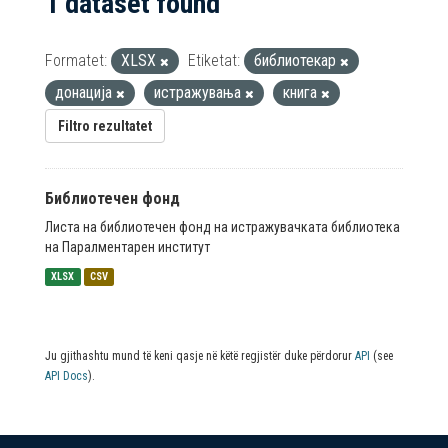
1 dataset found
Formatet:
XLSX
Etiketat:
библиотекар
донација
истражувања
книга
Filtro rezultatet
Библиотечен фонд
Листа на библиотечен фонд на истражувачката библиотека
на Паралментарен институт
XLSX
CSV
Ju gjithashtu mund të keni qasje në këtë regjistër duke përdorur
API
(see
API Docs
).