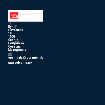
a
Бул.11
Октомври
10
1000
Скопје,
Република
Северна
Македонија
open.data@sobranie.mk
www.sobranie.mk