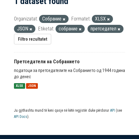
1 dataset found
Organizatat:
Собрание
Formatet:
XLSX
JSON
Etiketat:
собрание
претседател
Filtro rezultatet
Претседатели на Собранието
податоци за претседателите на Собранието од 1944 година
до денес
XLSX
JSON
Ju gjithashtu mund të keni qasje në këtë regjistër duke përdorur
API
(see
API Docs
).