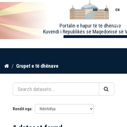
MK
AL
EN
Toggle
Portalin e hapur të të dhënave
naviga
Kuvendi i Republikës së Maqedonisë së V
Kalo
Grupet e të dhënave
te
përmbajtja
Rendit nga