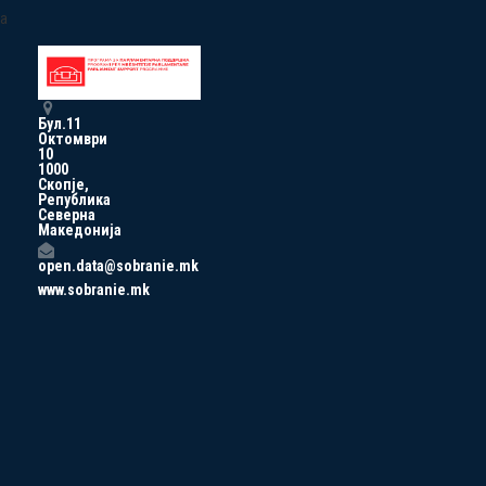
a
Бул.11
Октомври
10
1000
Скопје,
Република
Северна
Македонија
open.data@sobranie.mk
www.sobranie.mk