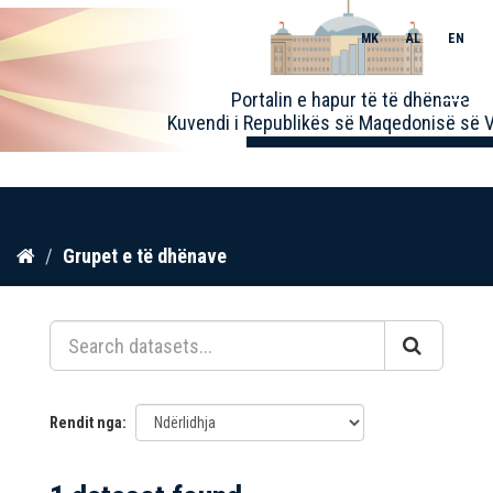
MK
AL
EN
Toggle
Portalin e hapur të të dhënave
naviga
Kuvendi i Republikës së Maqedonisë së V
Kalo
Grupet e të dhënave
te
përmbajtja
Rendit nga