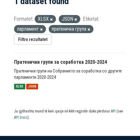
1 dataset found
Formatet:
XLSX
JSON
Etiketat:
парламент
пратеничка група
Filtro rezultatet
Пратенички групи за соработка 2020-2024
Пратенички групи на Собранието за соработка со другите
парламенти 2020-2024
XLSX
JSON
Ju gjithashtu mund të keni qasje në këtë regjistër duke përdorur
API
(see
API Docs
).