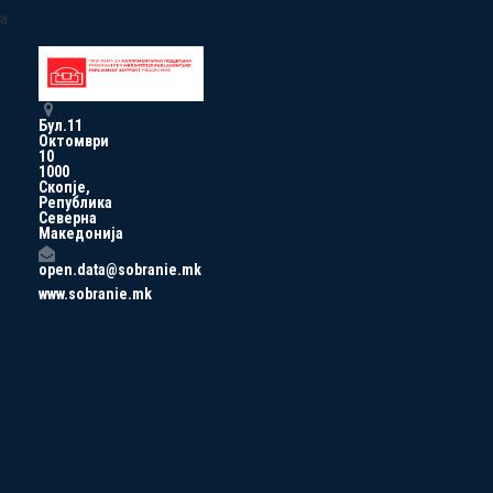
a
Бул.11
Октомври
10
1000
Скопје,
Република
Северна
Македонија
open.data@sobranie.mk
www.sobranie.mk