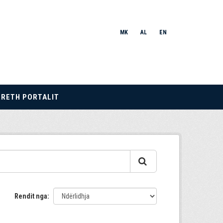
MK
AL
EN
RRETH PORTALIT
Rendit nga