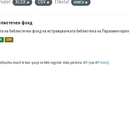
matet:
XLSX
CSV
Etiketat:
книга
блиотечен фонд
та на библиотечен фонд на истражувачката библиотека на Паралментарен 
SX
CSV
jithashtu mund të keni qasje në këtë regjistër duke përdorur
API
(see
API Docs
).