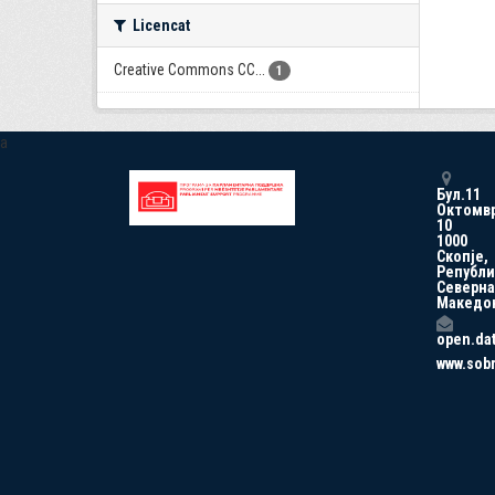
Licencat
Creative Commons CC...
1
a
Бул.11
Октомв
10
1000
Скопје,
Републи
Северна
Македо
open.da
www.sob