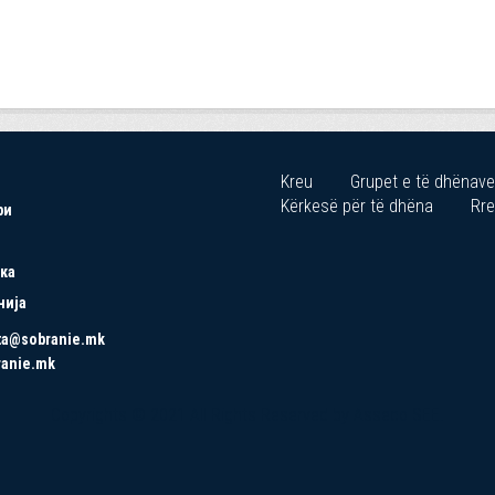
Kreu
Grupet e të dhënave
Kërkesë për të dhëna
Rre
ри
ка
нија
ta@sobranie.mk
ranie.mk
Copyrights © 2021 All Rights Reserved by Asseco SEE.