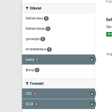
For
Etiketat
библиотека
1
Би
Лис
библиотекар
1
XL
донација
1
истражувања
1
Ju g
книга
1
фонд
1
Formatet
CSV
1
XLSX
1