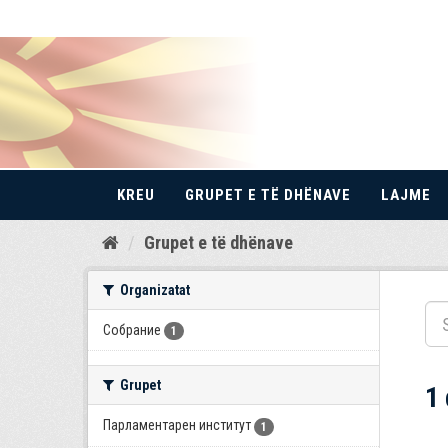
KREU
GRUPET E TË DHËNAVE
LAJME
Kalo
Grupet e të dhënave
te
përmbajtja
Organizatat
Собрание
1
Grupet
1
Парламентарен институт
1