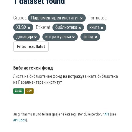
1 dataset found
Grupet:
Парламентарен институт
Formatet:
XLSX
Etiketat:
библиотека
книга
донација
истражувања
фонд
Filtro rezultatet
Библиотечен фонд
Листа на библиотечен фонд на истражувачката библиотека
на Паралментарен институт
XLSX
CSV
Ju gjithashtu mund të keni qasje në këtë regjistër duke përdorur
API
(see
API Docs
).