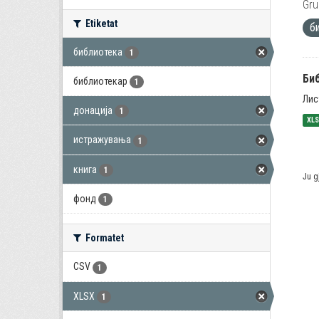
Gru
Etiketat
б
библиотека
1
Би
библиотекар
1
Лис
донација
1
XL
истражувања
1
книга
1
Ju g
фонд
1
Formatet
CSV
1
XLSX
1