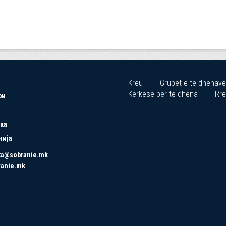
Kreu
Grupet e të dhënave
Kërkesë për të dhëna
Rre
ри
ка
нија
ta@sobranie.mk
ranie.mk
Copyrights © 2021 All Rights Reserved by Asseco SEE.