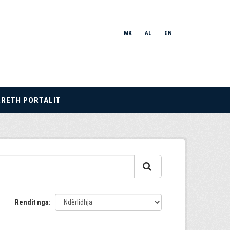
MK
AL
EN
RRETH PORTALIT
Rendit nga