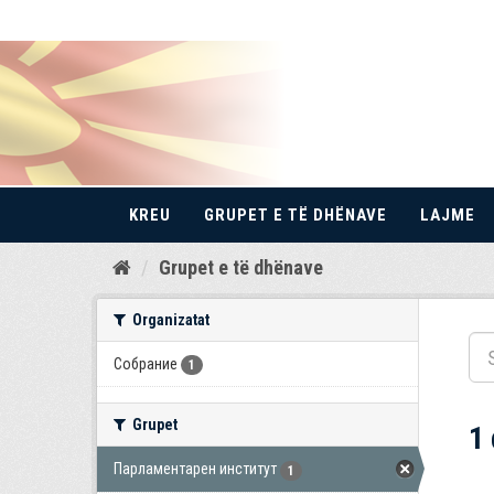
KREU
GRUPET E TË DHËNAVE
LAJME
Kalo
Grupet e të dhënave
te
përmbajtja
Organizatat
Собрание
1
Grupet
1
Парламентарен институт
1