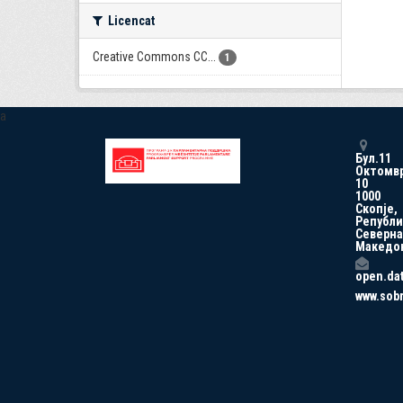
Licencat
Creative Commons CC...
1
a
Бул.11
Октомв
10
1000
Скопје,
Републи
Северна
Македо
open.da
www.sob