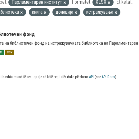
pet:
Парламентарен институт
Formatet:
XLSX
Etiketat:
иблиотека
книга
донација
истражувања
блиотечен фонд
та на библиотечен фонд на истражувачката библиотека на Паралментарен 
SX
CSV
jithashtu mund të keni qasje në këtë regjistër duke përdorur
API
(see
API Docs
).