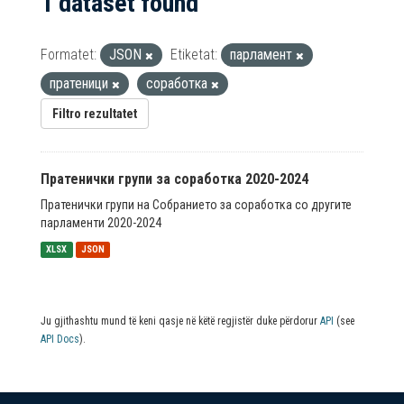
1 dataset found
Formatet:
JSON
Etiketat:
парламент
пратеници
соработка
Filtro rezultatet
Пратенички групи за соработка 2020-2024
Пратенички групи на Собранието за соработка со другите
парламенти 2020-2024
XLSX
JSON
Ju gjithashtu mund të keni qasje në këtë regjistër duke përdorur
API
(see
API Docs
).