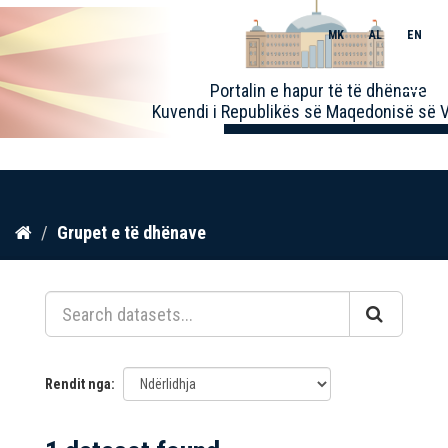
MK
AL
EN
Toggle
Portalin e hapur të të dhënave
naviga
Kuvendi i Republikës së Maqedonisë së V
Kalo
Grupet e të dhënave
te
përmbajtja
Rendit nga