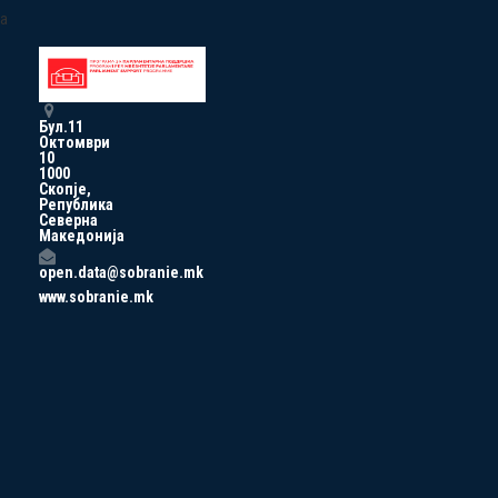
a
Бул.11
Октомври
10
1000
Скопје,
Република
Северна
Македонија
open.data@sobranie.mk
www.sobranie.mk