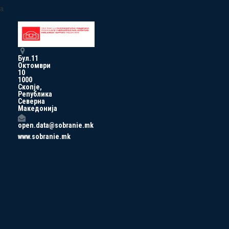
a
Бул.11
Октомври
10
1000
Скопје,
Република
Северна
Македонија
open.data@sobranie.mk
www.sobranie.mk