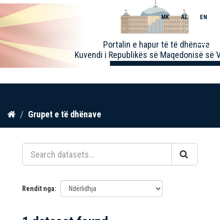
MK
AL
EN
Toggle
Portalin e hapur të të dhënave
naviga
Kuvendi i Republikës së Maqedonisë së V
Kalo
Grupet e të dhënave
te
përmbajtja
Rendit nga