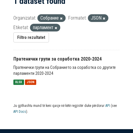
1 dataset found
Organizatat:
Собрание
Formatet:
JSON
Etiketat:
парламент
Filtro rezultatet
Пратенички групи за соработка 2020-2024
Пратенички групи на Собранието за соработка со другите
парламенти 2020-2024
XLSX
JSON
Ju gjithashtu mund të keni qasje në këtë regjistër duke përdorur
API
(see
API Docs
).