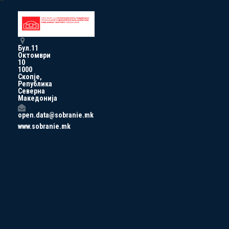
Бул.11
Октомври
10
1000
Скопје,
Република
Северна
Македонија
open.data@sobranie.mk
www.sobranie.mk