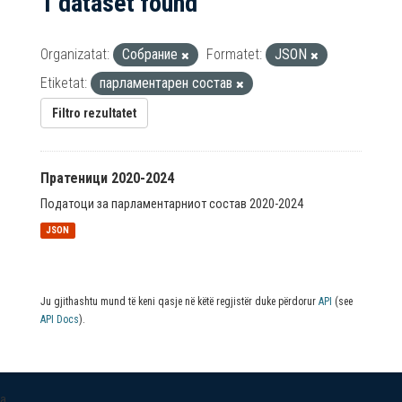
1 dataset found
Organizatat:
Собрание
Formatet:
JSON
Etiketat:
парламентарен состав
Filtro rezultatet
Пратеници 2020-2024
Податоци за парламентарниот состав 2020-2024
JSON
Ju gjithashtu mund të keni qasje në këtë regjistër duke përdorur
API
(see
API Docs
).
a