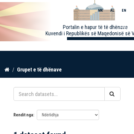
MK
AL
EN
Toggle
Portalin e hapur të të dhënave
naviga
Kuvendi i Republikës së Maqedonisë së V
Kalo
Grupet e të dhënave
te
përmbajtja
Rendit nga