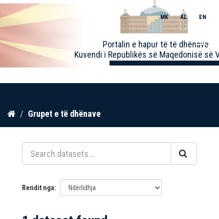
MK
AL
EN
Toggle
Portalin e hapur të të dhënave
naviga
Kuvendi i Republikës së Maqedonisë së V
Kalo
Grupet e të dhënave
te
përmbajtja
Rendit nga