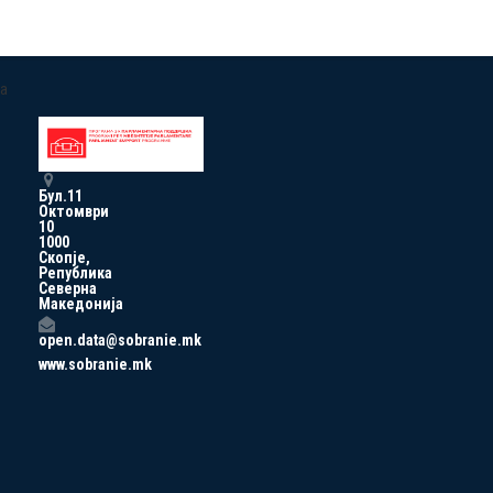
a
Бул.11
Октомври
10
1000
Скопје,
Република
Северна
Македонија
open.data@sobranie.mk
www.sobranie.mk