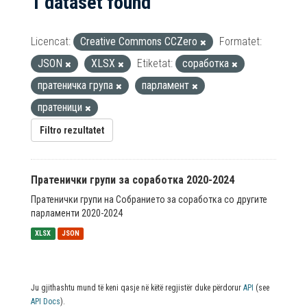
1 dataset found
Licencat:
Creative Commons CCZero
Formatet:
JSON
XLSX
Etiketat:
соработка
пратеничка група
парламент
пратеници
Filtro rezultatet
Пратенички групи за соработка 2020-2024
Пратенички групи на Собранието за соработка со другите
парламенти 2020-2024
XLSX
JSON
Ju gjithashtu mund të keni qasje në këtë regjistër duke përdorur
API
(see
API Docs
).