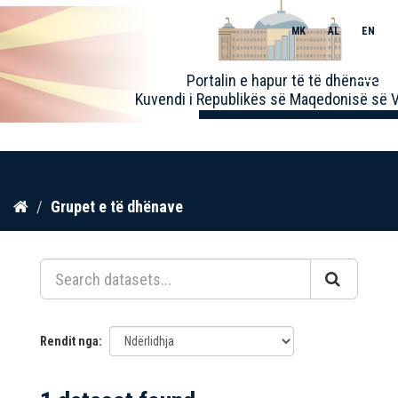
MK
AL
EN
Toggle
Portalin e hapur të të dhënave
naviga
Kuvendi i Republikës së Maqedonisë së V
Kalo
Grupet e të dhënave
te
përmbajtja
Rendit nga