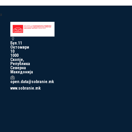
a
Бул.11
Октомври
10
1000
Скопје,
Република
Северна
Македонија
open.data@sobranie.mk
www.sobranie.mk