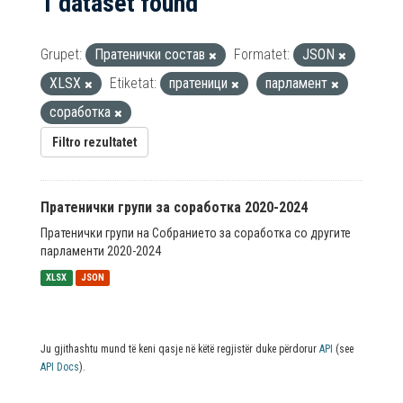
1 dataset found
Grupet:
Пратенички состав
Formatet:
JSON
XLSX
Etiketat:
пратеници
парламент
соработка
Filtro rezultatet
Пратенички групи за соработка 2020-2024
Пратенички групи на Собранието за соработка со другите
парламенти 2020-2024
XLSX
JSON
Ju gjithashtu mund të keni qasje në këtë regjistër duke përdorur
API
(see
API Docs
).