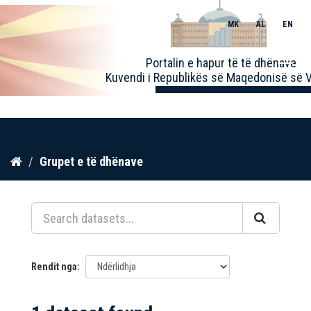
MK
AL
EN
Toggle
Portalin e hapur të të dhënave
naviga
Kuvendi i Republikës së Maqedonisë së V
Kalo
Grupet e të dhënave
te
përmbajtja
Rendit nga