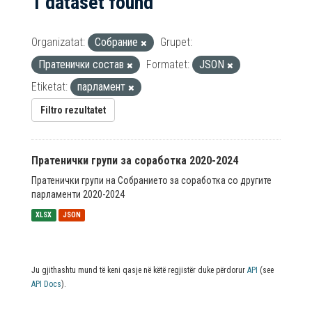
1 dataset found
Organizatat:
Собрание
Grupet:
Пратенички состав
Formatet:
JSON
Etiketat:
парламент
Filtro rezultatet
Пратенички групи за соработка 2020-2024
Пратенички групи на Собранието за соработка со другите
парламенти 2020-2024
XLSX
JSON
Ju gjithashtu mund të keni qasje në këtë regjistër duke përdorur
API
(see
API Docs
).