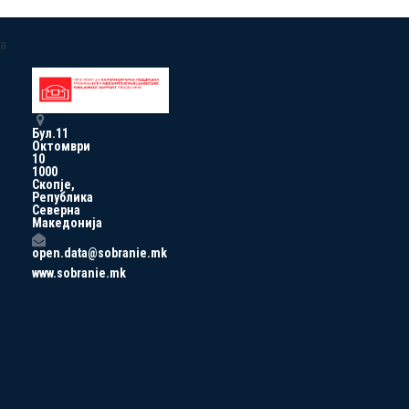
a
Бул.11
Октомври
10
1000
Скопје,
Република
Северна
Македонија
open.data@sobranie.mk
www.sobranie.mk