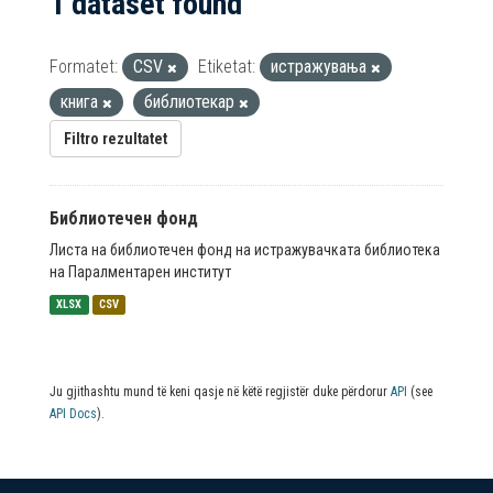
1 dataset found
Formatet:
CSV
Etiketat:
истражувања
книга
библиотекар
Filtro rezultatet
Библиотечен фонд
Листа на библиотечен фонд на истражувачката библиотека
на Паралментарен институт
XLSX
CSV
Ju gjithashtu mund të keni qasje në këtë regjistër duke përdorur
API
(see
API Docs
).