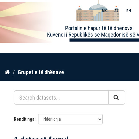
MK
AL
EN
Toggle
Portalin e hapur të të dhënave
naviga
Kuvendi i Republikës së Maqedonisë së V
Kalo
Grupet e të dhënave
te
përmbajtja
Rendit nga