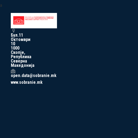
a
Бул.11
Октомври
10
1000
Скопје,
Република
Северна
Македонија
open.data@sobranie.mk
www.sobranie.mk