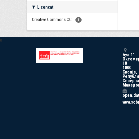
Licencat
Creative Commons CC...
1
a
Бул.11
Октомв
10
1000
Скопје,
Републи
Северна
Македо
open.da
www.sob