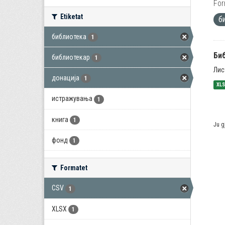
For
Etiketat
б
библиотека
1
Би
библиотекар
1
Лис
донација
1
XL
истражувања
1
книга
1
Ju g
фонд
1
Formatet
CSV
1
XLSX
1