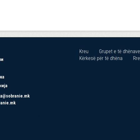
Kreu
Grupet e të dhënave
Kërkesë për të dhëna
Rre
ри
ка
нија
ta@sobranie.mk
ranie.mk
Copyrights © 2021 All Rights Reserved by Asseco SEE.