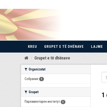
KREU
GRUPET E TË DHËNAVE
LAJME
Kalo
Grupet e të dhënave
te
përmbajtja
Organizatat
Собрание
1
Grupet
1
Парламентарен институт
1