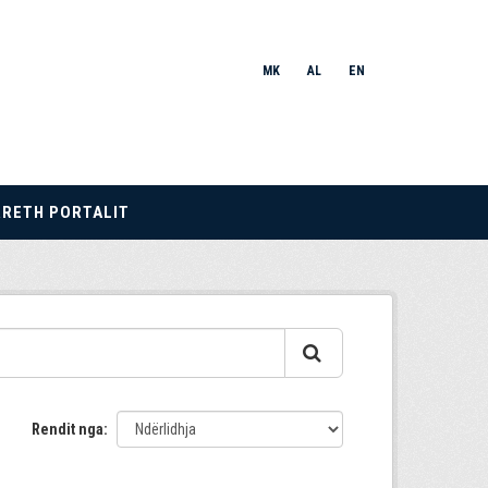
MK
AL
EN
RRETH PORTALIT
Rendit nga