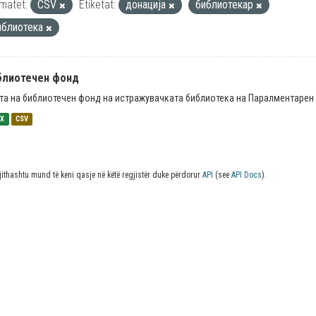
matet:
CSV
Etiketat:
донација
библиотекар
иблиотека
блиотечен фонд
та на библиотечен фонд на истражувачката библиотека на Паралментарен 
SX
CSV
jithashtu mund të keni qasje në këtë regjistër duke përdorur
API
(see
API Docs
).