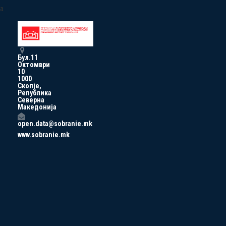
a
Бул.11
Октомври
10
1000
Скопје,
Република
Северна
Македонија
open.data@sobranie.mk
www.sobranie.mk