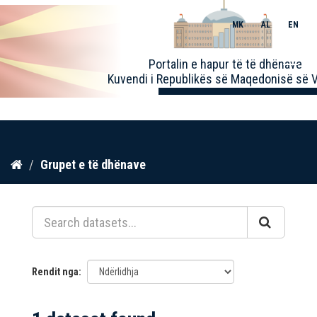
MK
AL
EN
Toggle
Portalin e hapur të të dhënave
naviga
Kuvendi i Republikës së Maqedonisë së V
Kalo
Grupet e të dhënave
te
përmbajtja
Rendit nga