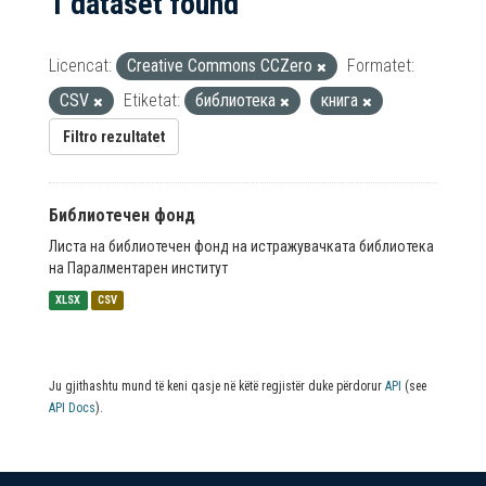
1 dataset found
Licencat:
Creative Commons CCZero
Formatet:
CSV
Etiketat:
библиотека
книга
Filtro rezultatet
Библиотечен фонд
Листа на библиотечен фонд на истражувачката библиотека
на Паралментарен институт
XLSX
CSV
Ju gjithashtu mund të keni qasje në këtë regjistër duke përdorur
API
(see
API Docs
).