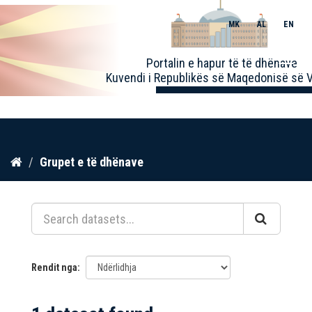
MK
AL
EN
Toggle
Portalin e hapur të të dhënave
naviga
Kuvendi i Republikës së Maqedonisë së V
Kalo
Grupet e të dhënave
te
përmbajtja
Rendit nga