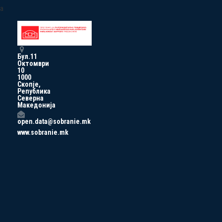
a
Бул.11
Октомври
10
1000
Скопје,
Република
Северна
Македонија
open.data@sobranie.mk
www.sobranie.mk