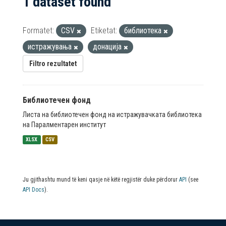
1 dataset found
Formatet:
CSV
Etiketat:
библиотека
истражувања
донација
Filtro rezultatet
Библиотечен фонд
Листа на библиотечен фонд на истражувачката библиотека
на Паралментарен институт
XLSX
CSV
Ju gjithashtu mund të keni qasje në këtë regjistër duke përdorur
API
(see
API Docs
).