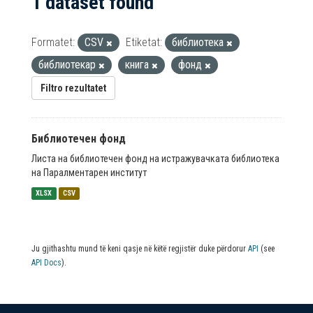
1 dataset found
Formatet:
CSV
Etiketat:
библиотека
библиотекар
книга
фонд
Filtro rezultatet
Библиотечен фонд
Листа на библиотечен фонд на истражувачката библиотека
на Паралментарен институт
XLSX
CSV
Ju gjithashtu mund të keni qasje në këtë regjistër duke përdorur
API
(see
API Docs
).