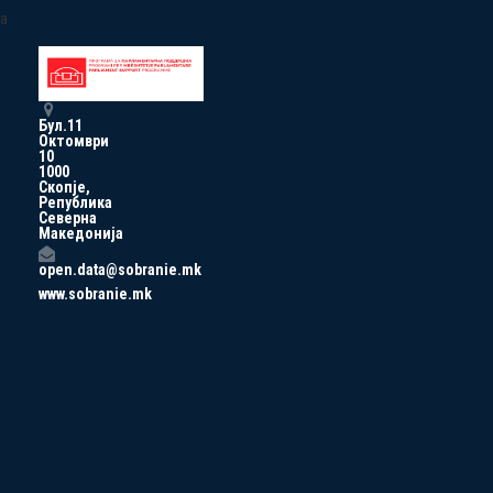
a
Бул.11
Октомври
10
1000
Скопје,
Република
Северна
Македонија
open.data@sobranie.mk
www.sobranie.mk