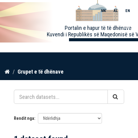
MK
AL
EN
Toggle
Portalin e hapur të të dhënave
naviga
Kuvendi i Republikës së Maqedonisë së V
Kalo
Grupet e të dhënave
te
përmbajtja
Rendit nga