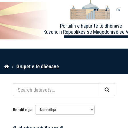
MK
AL
EN
Toggle
Portalin e hapur të të dhënave
naviga
Kuvendi i Republikës së Maqedonisë së V
Kalo
Grupet e të dhënave
te
përmbajtja
Rendit nga