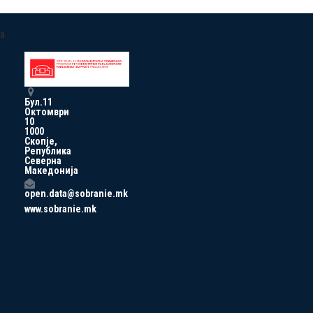
a
Бул.11
Октомври
10
1000
Скопје,
Република
Северна
Македонија
open.data@sobranie.mk
www.sobranie.mk