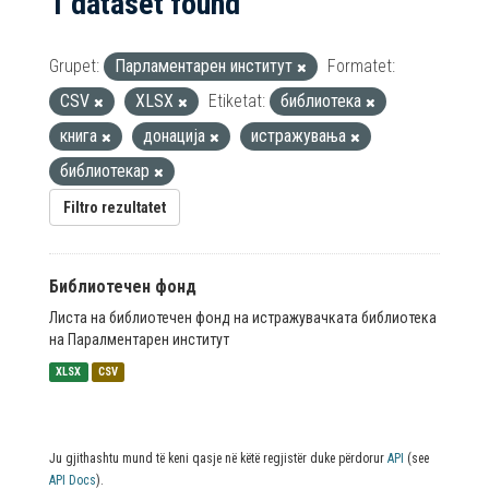
1 dataset found
Grupet:
Парламентарен институт
Formatet:
CSV
XLSX
Etiketat:
библиотека
книга
донација
истражувања
библиотекар
Filtro rezultatet
Библиотечен фонд
Листа на библиотечен фонд на истражувачката библиотека
на Паралментарен институт
XLSX
CSV
Ju gjithashtu mund të keni qasje në këtë regjistër duke përdorur
API
(see
API Docs
).