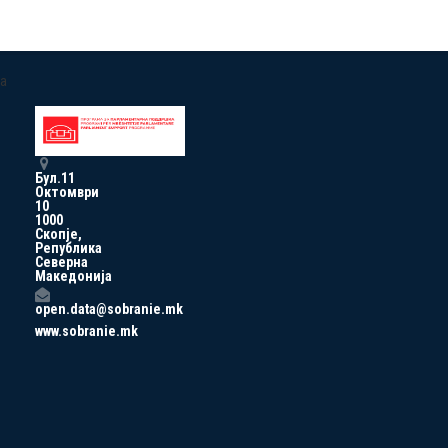
a
Бул.11
Октомври
10
1000
Скопје,
Република
Северна
Македонија
open.data@sobranie.mk
www.sobranie.mk