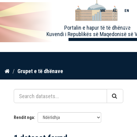
MK
AL
EN
Toggle
Portalin e hapur të të dhënave
naviga
Kuvendi i Republikës së Maqedonisë së V
Kalo
Grupet e të dhënave
te
përmbajtja
Rendit nga