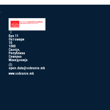
a
Бул.11
Октомври
10
1000
Скопје,
Република
Северна
Македонија
open.data@sobranie.mk
www.sobranie.mk