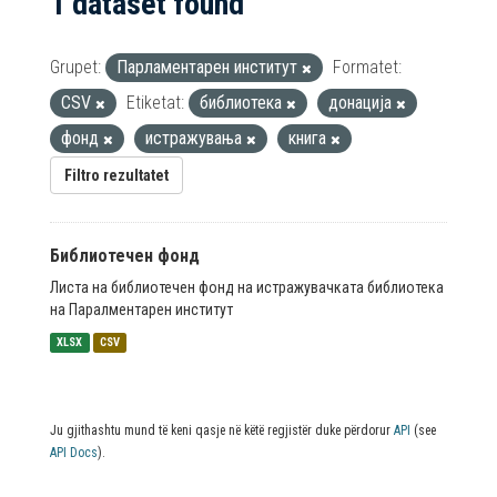
1 dataset found
Grupet:
Парламентарен институт
Formatet:
CSV
Etiketat:
библиотека
донација
фонд
истражувања
книга
Filtro rezultatet
Библиотечен фонд
Листа на библиотечен фонд на истражувачката библиотека
на Паралментарен институт
XLSX
CSV
Ju gjithashtu mund të keni qasje në këtë regjistër duke përdorur
API
(see
API Docs
).