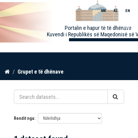
MK
AL
EN
Toggle
Portalin e hapur të të dhënave
naviga
Kuvendi i Republikës së Maqedonisë së V
Kalo
Grupet e të dhënave
te
përmbajtja
Rendit nga