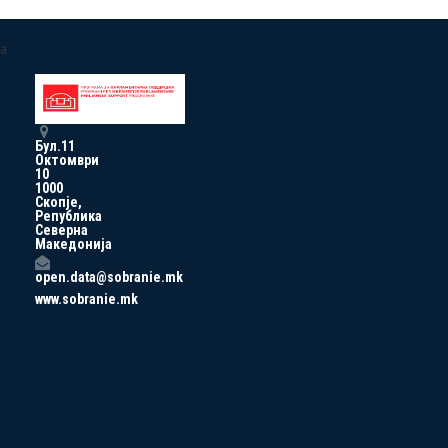
a
Бул.11
Октомври
10
1000
Скопје,
Република
Северна
Македонија
open.data@sobranie.mk
www.sobranie.mk