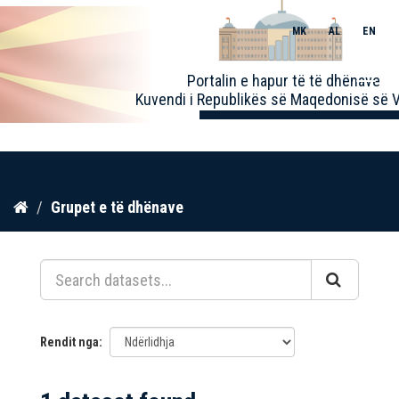
MK
AL
EN
Toggle
Portalin e hapur të të dhënave
naviga
Kuvendi i Republikës së Maqedonisë së V
Kalo
Grupet e të dhënave
te
përmbajtja
Rendit nga