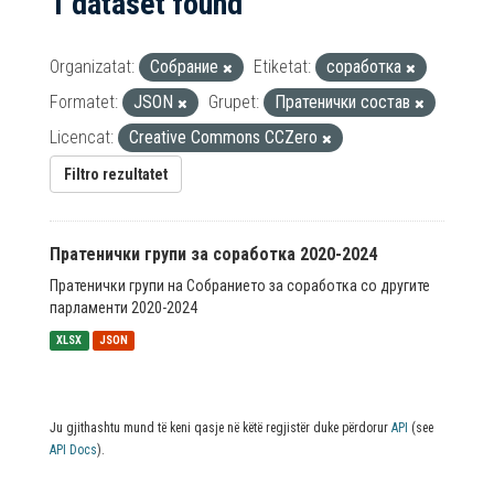
1 dataset found
Organizatat:
Собрание
Etiketat:
соработка
Formatet:
JSON
Grupet:
Пратенички состав
Licencat:
Creative Commons CCZero
Filtro rezultatet
Пратенички групи за соработка 2020-2024
Пратенички групи на Собранието за соработка со другите
парламенти 2020-2024
XLSX
JSON
Ju gjithashtu mund të keni qasje në këtë regjistër duke përdorur
API
(see
API Docs
).