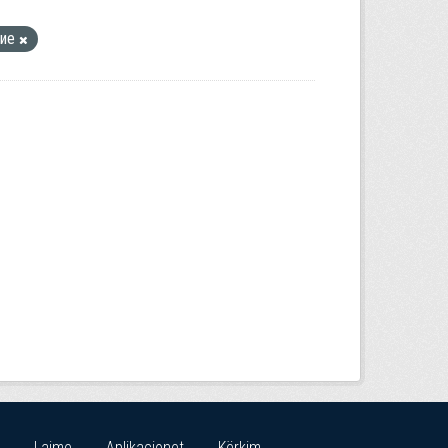
ние
Lajme
Aplikacionet
Kërkim