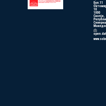
Бул.11
Октомв
10
1000
Скопје,
Републи
Северна
Македо
open.da
www.sob