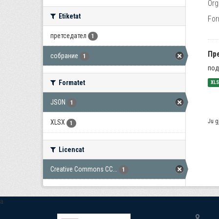
Org
Etiketat
For
претседател
1
Пр
собрание
1
под
Formatet
XL
JSON
1
Ju g
XLSX
1
Licencat
Creative Commons CC...
1
a