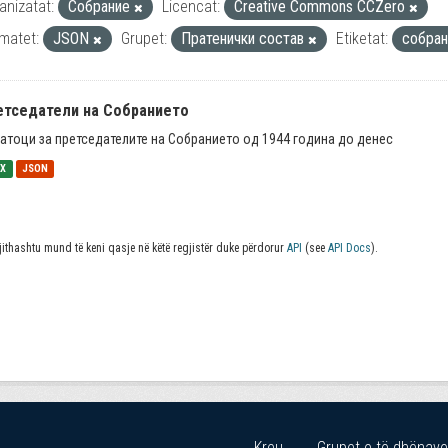
anizatat:
Собрание
Licencat:
Creative Commons CCZero
matet:
JSON
Grupet:
Пратенички состав
Etiketat:
собра
етседатели на Собранието
атоци за претседателите на Собранието од 1944 година до денес
SX
JSON
jithashtu mund të keni qasje në këtë regjistër duke përdorur
API
(see
API Docs
).
Kreu
Grupet e të dhënave