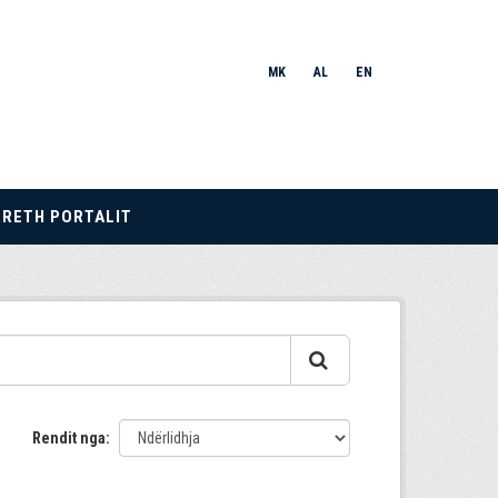
MK
AL
EN
RRETH PORTALIT
Rendit nga