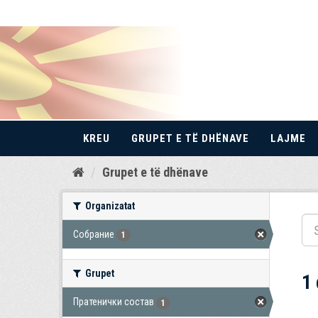
KREU
GRUPET E TË DHËNAVE
LAJME
Kalo
Grupet e të dhënave
te
përmbajtja
Organizatat
Собрание
1
Grupet
1
Пратенички состав
1