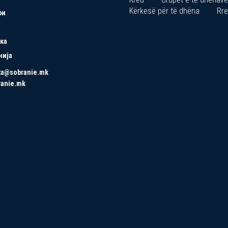
Kërkesë për të dhëna
Rre
ри
ка
нија
ta@sobranie.mk
ranie.mk
Copyrights © 2021 All Rights Reserved by Asseco SEE.