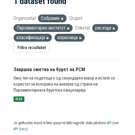
1 dataset found
Organizatat:
Собрание
Grupet:
Парламентарен институт
Etiketat:
расходи
класификација
корисници
Filtro rezultatet
Завршна сметка на буџет на РСМ
Овој тип на податоци е од секундарен извор и истите се
користат за испорака на анализи од страна на
Парламентарната буџетска канцеларија
XLSX
Ju gjithashtu mund të keni qasje në këtë regjistër duke përdorur
API
(see
API Docs
).