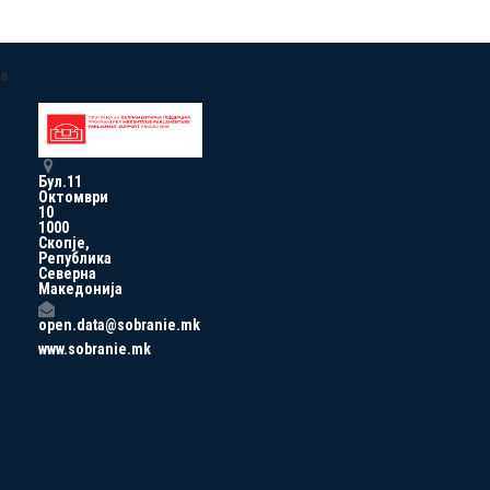
a
Бул.11
Октомври
10
1000
Скопје,
Република
Северна
Македонија
open.data@sobranie.mk
www.sobranie.mk