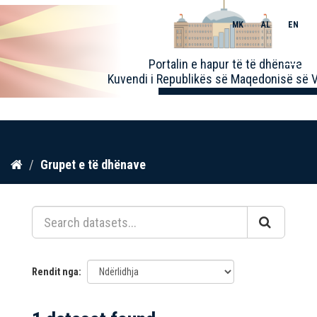
MK
AL
EN
Toggle
Portalin e hapur të të dhënave
naviga
Kuvendi i Republikës së Maqedonisë së V
Kalo
Grupet e të dhënave
te
përmbajtja
Rendit nga