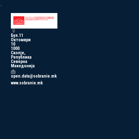
a
Бул.11
Октомври
10
1000
Скопје,
Република
Северна
Македонија
open.data@sobranie.mk
www.sobranie.mk