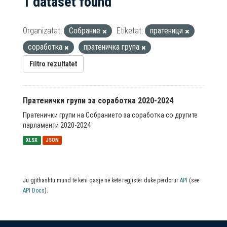
1 dataset found
Organizatat:
Собрание
Etiketat:
пратеници
соработка
пратеничка група
Filtro rezultatet
Пратенички групи за соработка 2020-2024
Пратенички групи на Собранието за соработка со другите
парламенти 2020-2024
XLSX
JSON
Ju gjithashtu mund të keni qasje në këtë regjistër duke përdorur
API
(see
API Docs
).