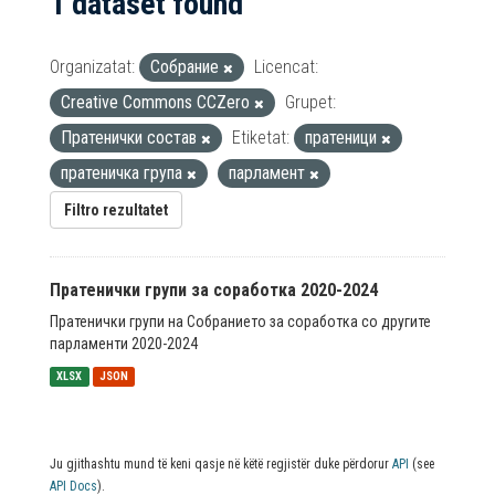
1 dataset found
Organizatat:
Собрание
Licencat:
Creative Commons CCZero
Grupet:
Пратенички состав
Etiketat:
пратеници
пратеничка група
парламент
Filtro rezultatet
Пратенички групи за соработка 2020-2024
Пратенички групи на Собранието за соработка со другите
парламенти 2020-2024
XLSX
JSON
Ju gjithashtu mund të keni qasje në këtë regjistër duke përdorur
API
(see
API Docs
).