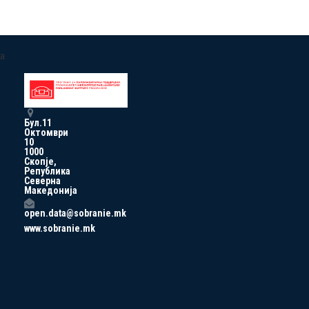
a
Бул.11
Октомври
10
1000
Скопје,
Република
Северна
Македонија
open.data@sobranie.mk
www.sobranie.mk