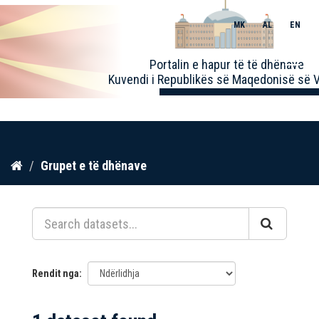
MK
AL
EN
Toggle
Portalin e hapur të të dhënave
naviga
Kuvendi i Republikës së Maqedonisë së V
Kalo
Grupet e të dhënave
te
përmbajtja
Rendit nga