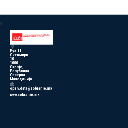
a
Бул.11
Октомври
10
1000
Скопје,
Република
Северна
Македонија
open.data@sobranie.mk
www.sobranie.mk