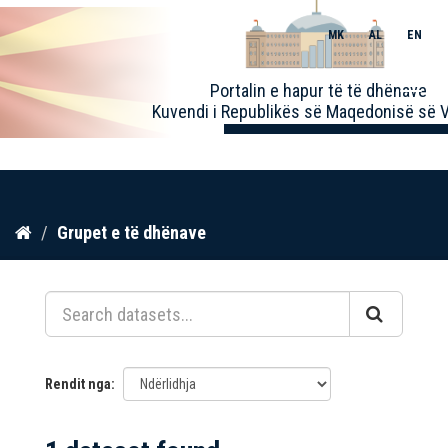
MK
AL
EN
Toggle
Portalin e hapur të të dhënave
naviga
Kuvendi i Republikës së Maqedonisë së V
Kalo
Grupet e të dhënave
te
përmbajtja
Rendit nga