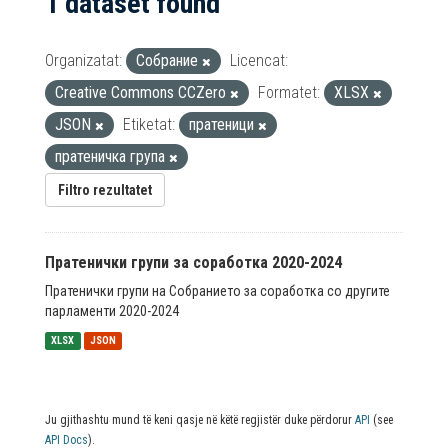
1 dataset found
Organizatat:
Собрание
Licencat:
Creative Commons CCZero
Formatet:
XLSX
JSON
Etiketat:
пратеници
пратеничка група
Filtro rezultatet
Пратенички групи за соработка 2020-2024
Пратенички групи на Собранието за соработка со другите
парламенти 2020-2024
XLSX
JSON
Ju gjithashtu mund të keni qasje në këtë regjistër duke përdorur
API
(see
API Docs
).