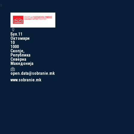
a
Бул.11
Октомври
10
1000
Скопје,
Република
Северна
Македонија
open.data@sobranie.mk
www.sobranie.mk