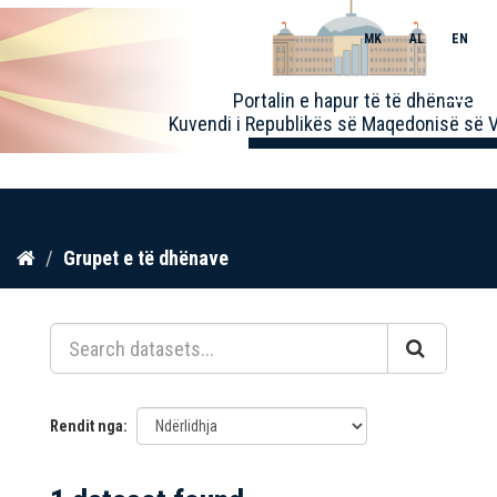
MK
AL
EN
Toggle
Portalin e hapur të të dhënave
naviga
Kuvendi i Republikës së Maqedonisë së V
Kalo
Grupet e të dhënave
te
përmbajtja
Rendit nga