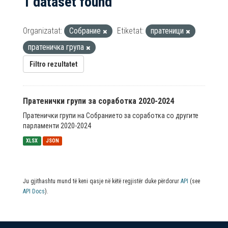
1 dataset found
Organizatat:
Собрание
Etiketat:
пратеници
пратеничка група
Filtro rezultatet
Пратенички групи за соработка 2020-2024
Пратенички групи на Собранието за соработка со другите
парламенти 2020-2024
XLSX
JSON
Ju gjithashtu mund të keni qasje në këtë regjistër duke përdorur
API
(see
API Docs
).