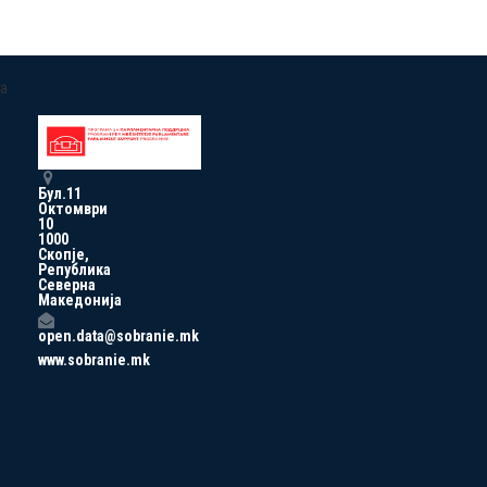
a
Бул.11
Октомври
10
1000
Скопје,
Република
Северна
Македонија
open.data@sobranie.mk
www.sobranie.mk