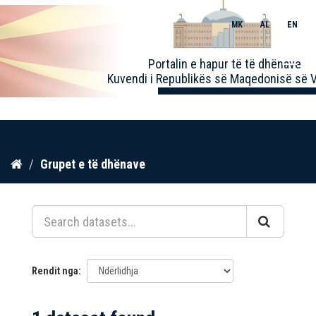
MK
AL
EN
Toggle
Portalin e hapur të të dhënave
naviga
Kuvendi i Republikës së Maqedonisë së V
Kalo
Grupet e të dhënave
te
përmbajtja
Rendit nga