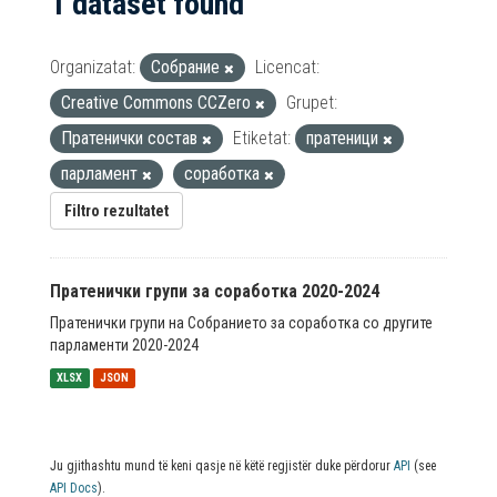
1 dataset found
Organizatat:
Собрание
Licencat:
Creative Commons CCZero
Grupet:
Пратенички состав
Etiketat:
пратеници
парламент
соработка
Filtro rezultatet
Пратенички групи за соработка 2020-2024
Пратенички групи на Собранието за соработка со другите
парламенти 2020-2024
XLSX
JSON
Ju gjithashtu mund të keni qasje në këtë regjistër duke përdorur
API
(see
API Docs
).