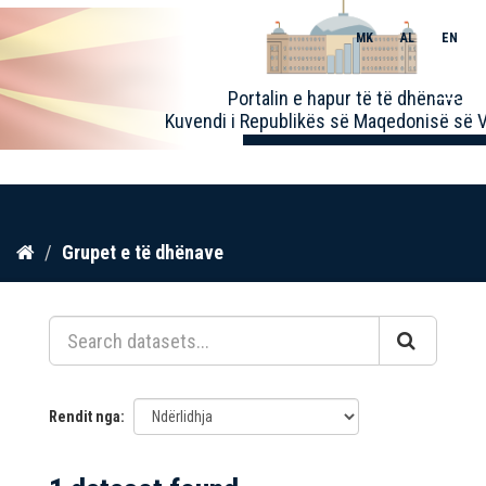
MK
AL
EN
Toggle
Portalin e hapur të të dhënave
naviga
Kuvendi i Republikës së Maqedonisë së V
Kalo
Grupet e të dhënave
te
përmbajtja
Rendit nga