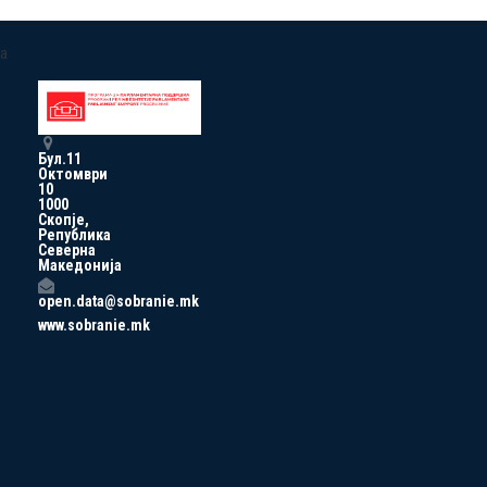
a
Бул.11
Октомври
10
1000
Скопје,
Република
Северна
Македонија
open.data@sobranie.mk
www.sobranie.mk