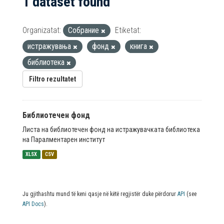
1 dataset found
Organizatat:
Собрание
Etiketat:
истражувања
фонд
книга
библиотека
Filtro rezultatet
Библиотечен фонд
Листа на библиотечен фонд на истражувачката библиотека
на Паралментарен институт
XLSX
CSV
Ju gjithashtu mund të keni qasje në këtë regjistër duke përdorur
API
(see
API Docs
).