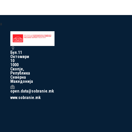
a
Бул.11
Октомври
10
1000
Скопје,
Република
Северна
Македонија
open.data@sobranie.mk
www.sobranie.mk