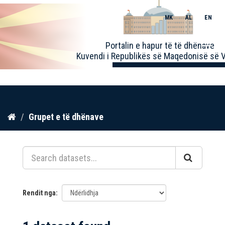
MK
AL
EN
Toggle
Portalin e hapur të të dhënave
naviga
Kuvendi i Republikës së Maqedonisë së V
Kalo
Grupet e të dhënave
te
përmbajtja
Rendit nga