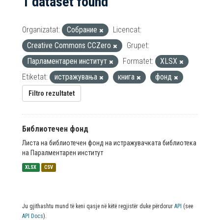
1 dataset found
Organizatat:
Собрание
Licencat:
Creative Commons CCZero
Grupet:
Парламентарен институт
Formatet:
XLSX
Etiketat:
истражувања
книга
фонд
Filtro rezultatet
Библиотечен фонд
Листа на библиотечен фонд на истражувачката библиотека
на Паралментарен институт
XLSX
CSV
Ju gjithashtu mund të keni qasje në këtë regjistër duke përdorur
API
(see
API Docs
).