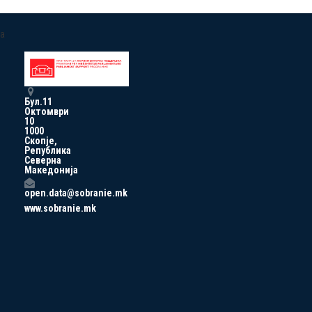
a
Бул.11
Октомври
10
1000
Скопје,
Република
Северна
Македонија
open.data@sobranie.mk
www.sobranie.mk