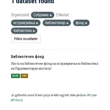
1 dataset found
Organizatat:
Собрание
Etiketat:
истражувања
библиотекар
фонд
библиотека
Filtro rezultatet
Библиотечен фонд
Листа на библиотечен фонд на истражувачката библиотека
на Паралментарен институт
XLSX
CSV
Ju gjithashtu mund të keni qasje në këtë regjistër duke përdorur
API
(see
API Docs
).