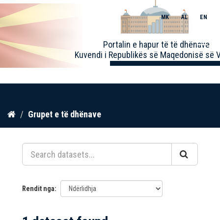
MK
AL
EN
Toggle
Portalin e hapur të të dhënave
naviga
Kuvendi i Republikës së Maqedonisë së V
Kalo
Grupet e të dhënave
te
përmbajtja
Rendit nga