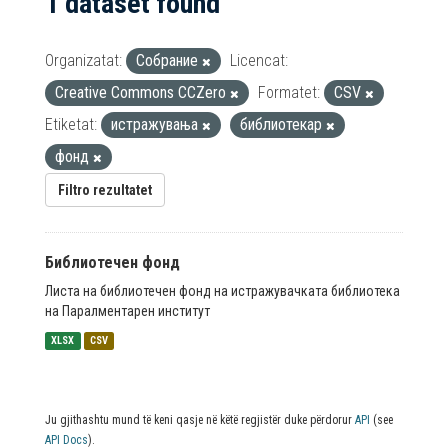
1 dataset found
Organizatat:
Собрание
Licencat:
Creative Commons CCZero
Formatet:
CSV
Etiketat:
истражувања
библиотекар
фонд
Filtro rezultatet
Библиотечен фонд
Листа на библиотечен фонд на истражувачката библиотека
на Паралментарен институт
XLSX
CSV
Ju gjithashtu mund të keni qasje në këtë regjistër duke përdorur
API
(see
API Docs
).