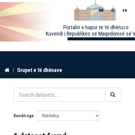
MK
AL
EN
Toggle
Portalin e hapur të të dhënave
naviga
Kuvendi i Republikës së Maqedonisë së V
Kalo
Grupet e të dhënave
te
përmbajtja
Rendit nga