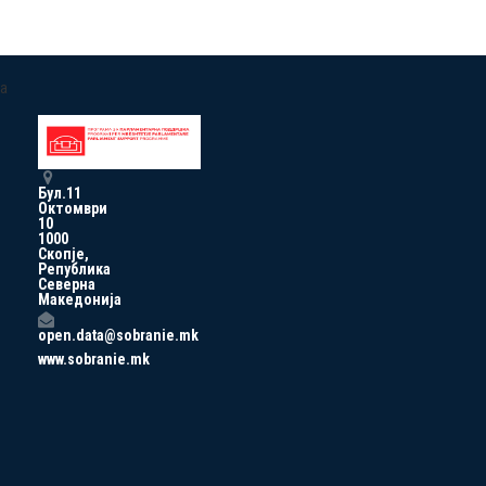
a
Бул.11
Октомври
10
1000
Скопје,
Република
Северна
Македонија
open.data@sobranie.mk
www.sobranie.mk