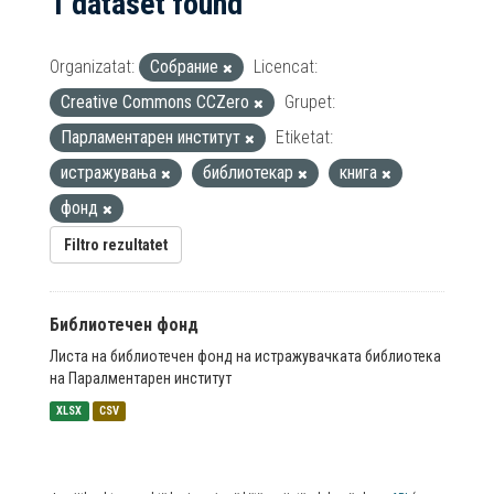
1 dataset found
Organizatat:
Собрание
Licencat:
Creative Commons CCZero
Grupet:
Парламентарен институт
Etiketat:
истражувања
библиотекар
книга
фонд
Filtro rezultatet
Библиотечен фонд
Листа на библиотечен фонд на истражувачката библиотека
на Паралментарен институт
XLSX
CSV