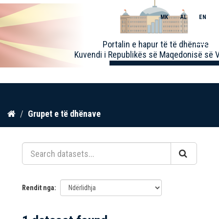
MK
AL
EN
Toggle
Portalin e hapur të të dhënave
naviga
Kuvendi i Republikës së Maqedonisë së V
Kalo
Grupet e të dhënave
te
përmbajtja
Rendit nga