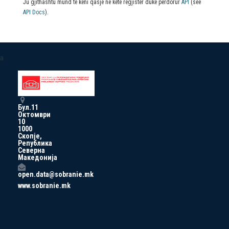
Ju gjithashtu mund të keni qasje në këtë regjistër duke përdorur
API
(see
API Docs
).
a
Бул.11
Октомври
10
1000
Скопје,
Република
Северна
Македонија
open.data@sobranie.mk
www.sobranie.mk