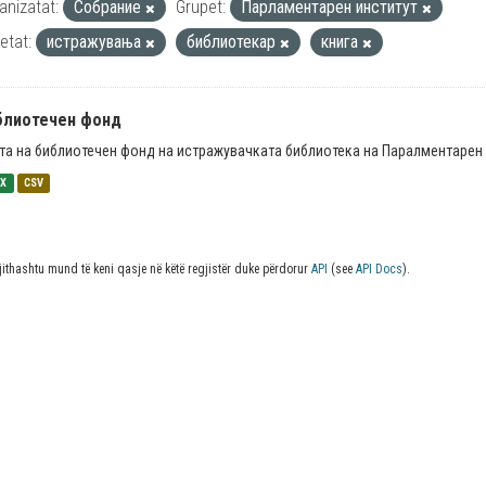
anizatat:
Собрание
Grupet:
Парламентарен институт
ketat:
истражувања
библиотекар
книга
блиотечен фонд
та на библиотечен фонд на истражувачката библиотека на Паралментарен 
SX
CSV
jithashtu mund të keni qasje në këtë regjistër duke përdorur
API
(see
API Docs
).