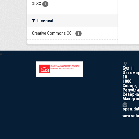
XLSX
1
Licencat
Creative Commons CC...
1
a
Бул.11
Октомв
10
1000
Скопје,
Републи
Северна
Македо
open.da
www.sob