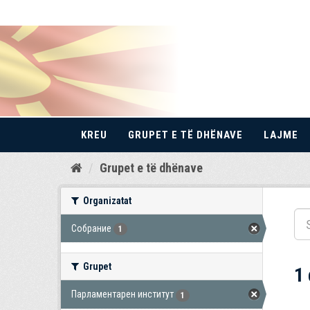
KREU
GRUPET E TË DHËNAVE
LAJME
Kalo
Grupet e të dhënave
te
përmbajtja
Organizatat
Собрание
1
Grupet
1
Парламентарен институт
1