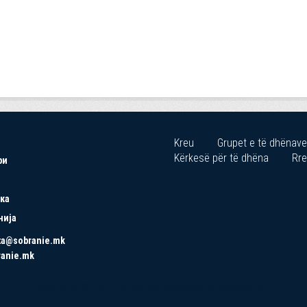
Kreu
Grupet e të dhënave
Kërkesë për të dhëna
Rre
ри
ка
нија
ta@sobranie.mk
ranie.mk
Copyrights © 2021 All Rights Reserved by Asseco SEE.