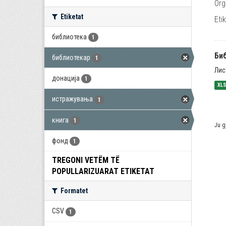
Org
Etiketat
Eti
библиотека
1
Би
библиотекар
1
Лис
донација
1
XL
истражувања
1
книга
1
Ju g
фонд
1
TREGONI VETËM TË
POPULLARIZUARAT ETIKETAT
Formatet
CSV
1