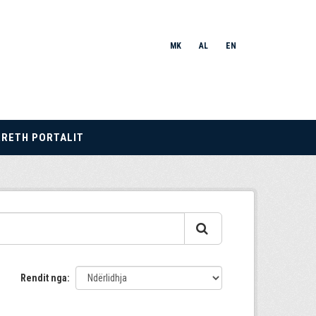
MK
AL
EN
RRETH PORTALIT
Rendit nga