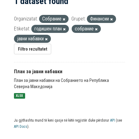
1 dataset found
Organizatat:
Собрание
Grupet:
Финансии
Etiketat:
годишен план
собрание
јавни набавки
Filtro rezultatet
План за јавни набавки
План за јавни набавки на Собранието на Република
Северна Македонија
XLSX
Ju gjithashtu mund të keni qasje në këtë regjistër duke përdorur
API
(see
API Docs
).