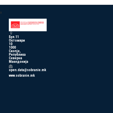
a
Бул.11
Октомври
10
1000
Скопје,
Република
Северна
Македонија
open.data@sobranie.mk
www.sobranie.mk