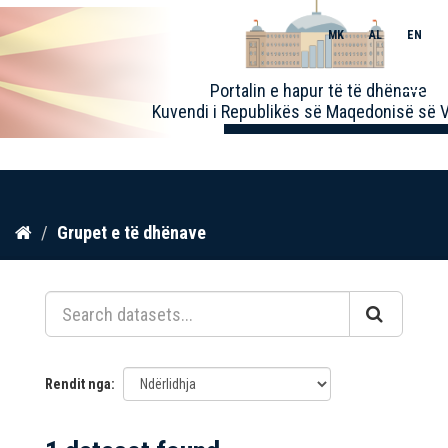
MK
AL
EN
Toggle
Portalin e hapur të të dhënave
naviga
Kuvendi i Republikës së Maqedonisë së V
Kalo
Grupet e të dhënave
te
përmbajtja
Rendit nga