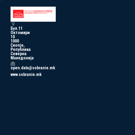
Бул.11
Октомври
10
1000
Скопје,
Република
Северна
Македонија
open.data@sobranie.mk
www.sobranie.mk