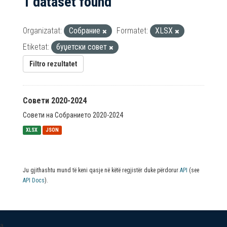
1 dataset found
Organizatat:
Собрание
Formatet:
XLSX
Etiketat:
буџетски совет
Filtro rezultatet
Совети 2020-2024
Совети на Собранието 2020-2024
XLSX
JSON
Ju gjithashtu mund të keni qasje në këtë regjistër duke përdorur
API
(see
API Docs
).
a