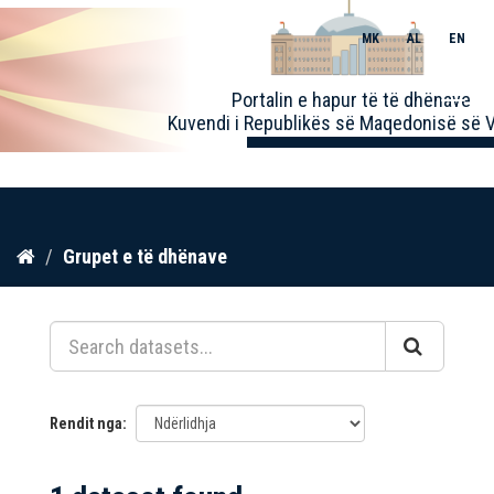
MK
AL
EN
Toggle
Portalin e hapur të të dhënave
naviga
Kuvendi i Republikës së Maqedonisë së V
Kalo
Grupet e të dhënave
te
përmbajtja
Rendit nga