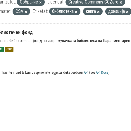
anizatat:
Собрание
Licencat:
Creative Commons CCZero
matet:
CSV
Etiketat:
библиотека
книга
донација
блиотечен фонд
та на библиотечен фонд на истражувачката библиотека на Паралментарен 
SX
CSV
jithashtu mund të keni qasje në këtë regjistër duke përdorur
API
(see
API Docs
).