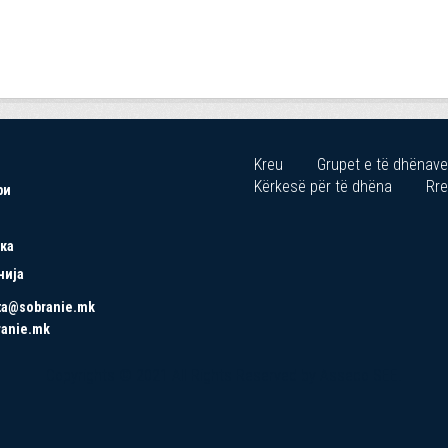
Kreu
Grupet e të dhënave
Kërkesë për të dhëna
Rre
ри
ка
нија
ta@sobranie.mk
ranie.mk
Copyrights © 2021 All Rights Reserved by Asseco SEE.