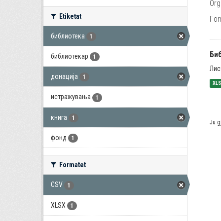
Org
Etiketat
For
библиотека
1
Би
библиотекар
1
Лис
донација
1
XL
истражувања
1
книга
1
Ju g
фонд
1
Formatet
CSV
1
XLSX
1