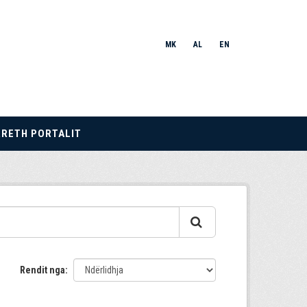
MK
AL
EN
RRETH PORTALIT
Rendit nga