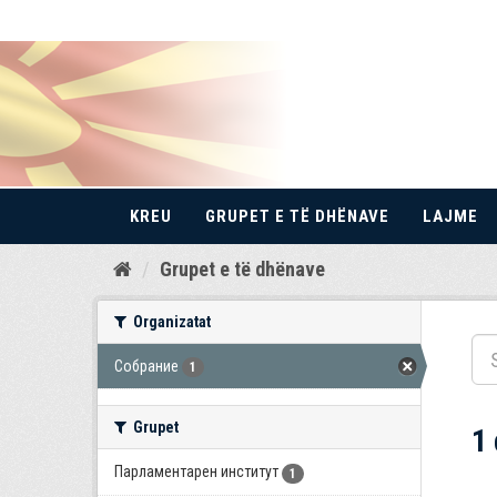
KREU
GRUPET E TË DHËNAVE
LAJME
Kalo
Grupet e të dhënave
te
përmbajtja
Organizatat
Собрание
1
Grupet
1
Парламентарен институт
1