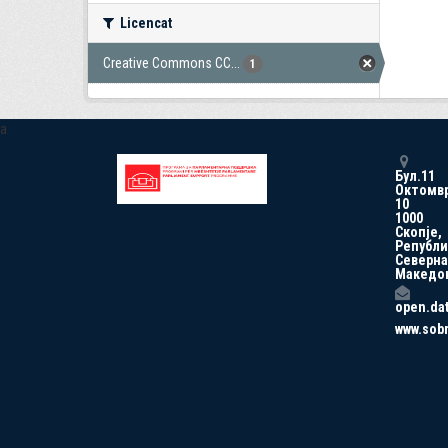
Licencat
Creative Commons CC...
1
a
Бул.11
Октомв
10
1000
Скопје,
Републи
Северна
Македо
open.da
www.sob