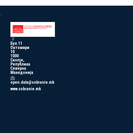
a
Бул.11
Октомври
10
1000
Скопје,
Република
Северна
Македонија
open.data@sobranie.mk
www.sobranie.mk