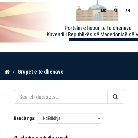
MK
AL
EN
Toggle
Portalin e hapur të të dhënave
naviga
Kuvendi i Republikës së Maqedonisë së V
Kalo
Grupet e të dhënave
te
përmbajtja
Rendit nga