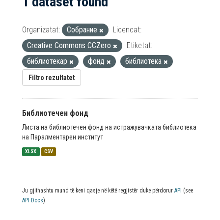
1 dataset found
Organizatat:
Собрание
Licencat:
Creative Commons CCZero
Etiketat:
библиотекар
фонд
библиотека
Filtro rezultatet
Библиотечен фонд
Листа на библиотечен фонд на истражувачката библиотека
на Паралментарен институт
XLSX
CSV
Ju gjithashtu mund të keni qasje në këtë regjistër duke përdorur
API
(see
API Docs
).