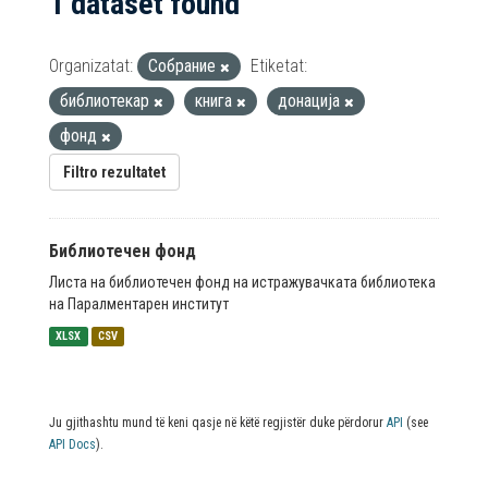
1 dataset found
Organizatat:
Собрание
Etiketat:
библиотекар
книга
донација
фонд
Filtro rezultatet
Библиотечен фонд
Листа на библиотечен фонд на истражувачката библиотека
на Паралментарен институт
XLSX
CSV
Ju gjithashtu mund të keni qasje në këtë regjistër duke përdorur
API
(see
API Docs
).