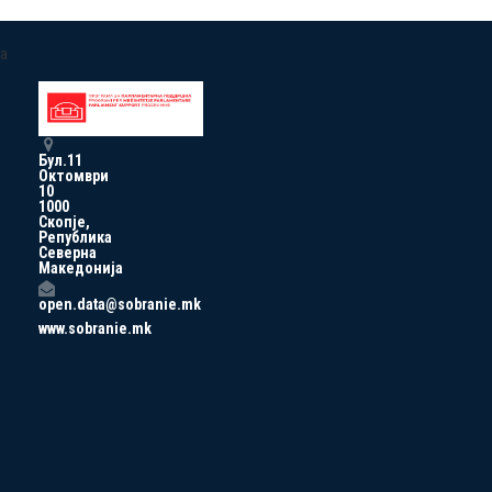
a
Бул.11
Октомври
10
1000
Скопје,
Република
Северна
Македонија
open.data@sobranie.mk
www.sobranie.mk