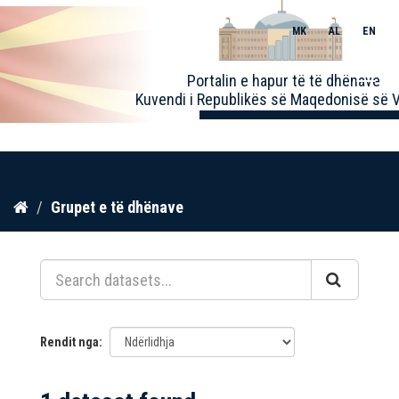
MK
AL
EN
Toggle
Portalin e hapur të të dhënave
naviga
Kuvendi i Republikës së Maqedonisë së V
Kalo
Grupet e të dhënave
te
përmbajtja
Rendit nga