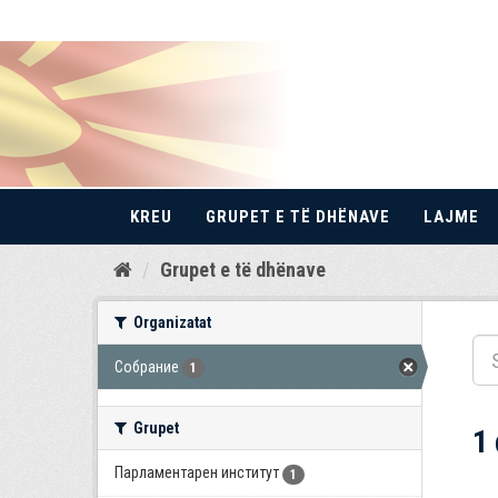
KREU
GRUPET E TË DHËNAVE
LAJME
Kalo
Grupet e të dhënave
te
përmbajtja
Organizatat
Собрание
1
Grupet
1
Парламентарен институт
1