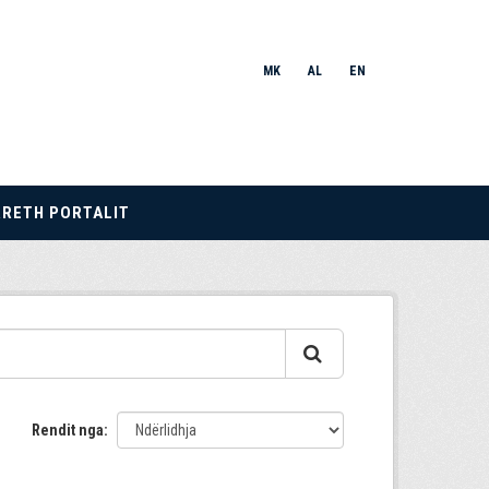
MK
AL
EN
RRETH PORTALIT
Rendit nga