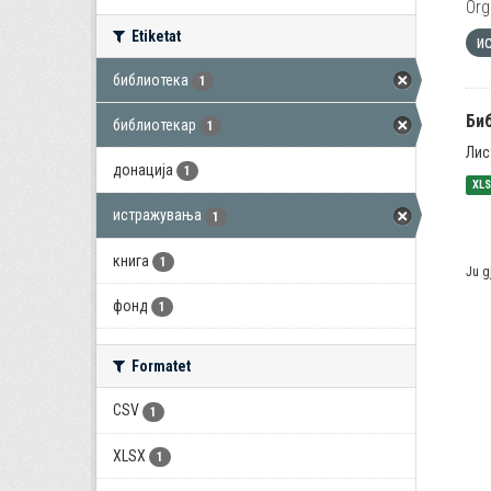
Org
Etiketat
и
библиотека
1
Би
библиотекар
1
Лис
донација
1
XL
истражувања
1
книга
1
Ju g
фонд
1
Formatet
CSV
1
XLSX
1