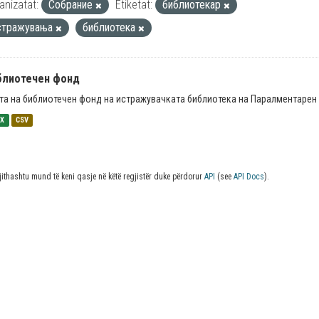
anizatat:
Собрание
Etiketat:
библиотекар
стражувања
библиотека
блиотечен фонд
та на библиотечен фонд на истражувачката библиотека на Паралментарен 
SX
CSV
jithashtu mund të keni qasje në këtë regjistër duke përdorur
API
(see
API Docs
).