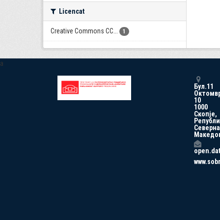
Licencat
Creative Commons CC...
1
a
Бул.11
Октомв
10
1000
Скопје,
Републи
Северна
Македо
open.da
www.sob