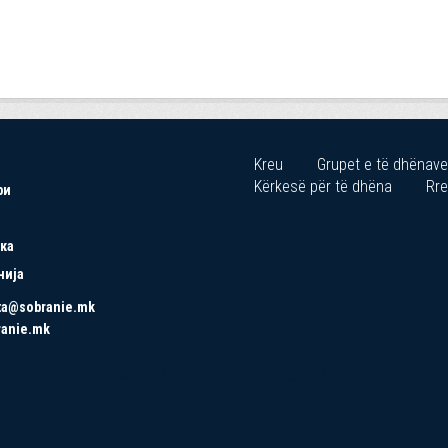
Kreu
Grupet e të dhënave
Kërkesë për të dhëna
Rre
ри
ка
нија
ta@sobranie.mk
ranie.mk
Copyrights © 2021 All Rights Reserved by Asseco SEE.