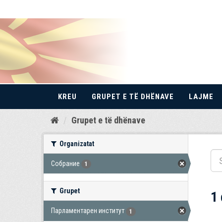
KREU
GRUPET E TË DHËNAVE
LAJME
Kalo
Grupet e të dhënave
te
përmbajtja
Organizatat
Собрание
1
Grupet
1
Парламентарен институт
1