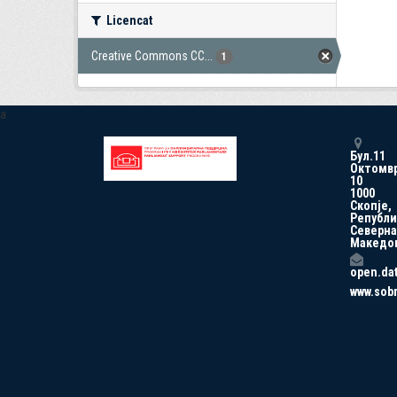
Licencat
Creative Commons CC...
1
a
Бул.11
Октомв
10
1000
Скопје,
Републи
Северна
Македо
open.da
www.sob