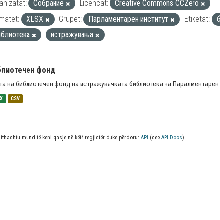
anizatat:
Собрание
Licencat:
Creative Commons CCZero
matet:
XLSX
Grupet:
Парламентарен институт
Etiketat:
иблиотека
истражувања
блиотечен фонд
та на библиотечен фонд на истражувачката библиотека на Паралментарен 
SX
CSV
jithashtu mund të keni qasje në këtë regjistër duke përdorur
API
(see
API Docs
).