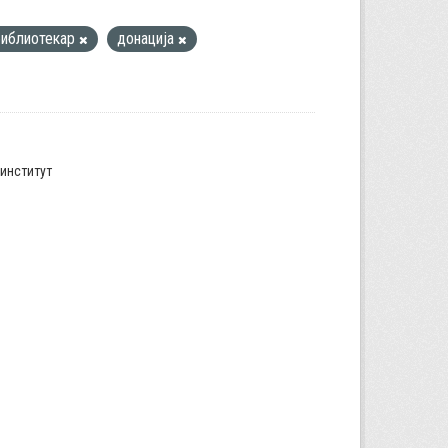
библиотекар
донација
институт