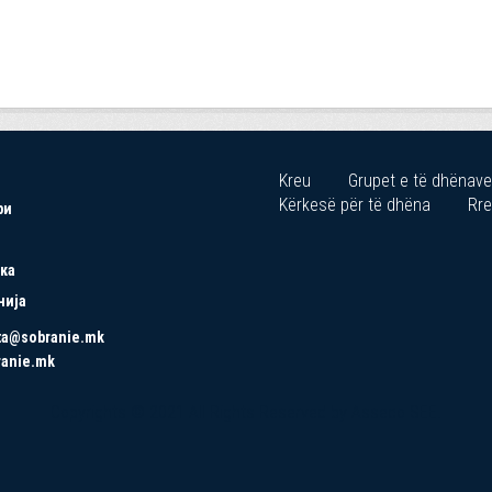
Kreu
Grupet e të dhënave
Kërkesë për të dhëna
Rre
ри
ка
нија
ta@sobranie.mk
ranie.mk
Copyrights © 2021 All Rights Reserved by Asseco SEE.