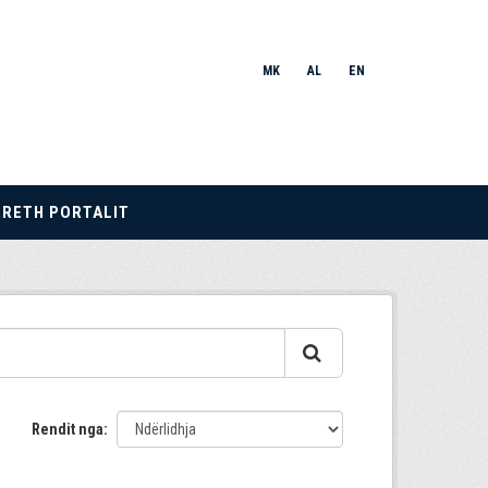
MK
AL
EN
RRETH PORTALIT
Rendit nga