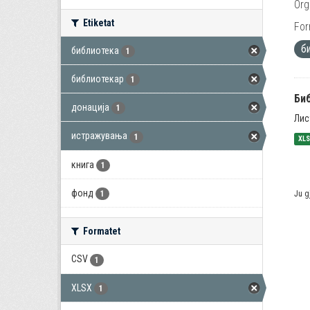
Org
Etiketat
For
б
библиотека
1
библиотекар
1
Би
донација
1
Лис
истражувања
1
XL
книга
1
фонд
Ju g
1
Formatet
CSV
1
XLSX
1