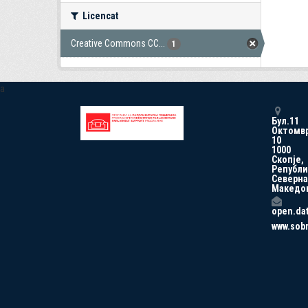
Licencat
Creative Commons CC...
1
a
Бул.11
Октомв
10
1000
Скопје,
Републи
Северна
Македо
open.da
www.sob