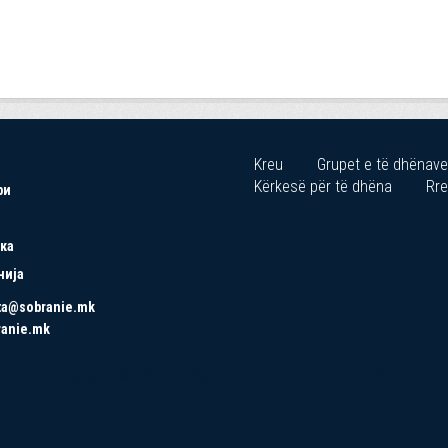
Kreu
Grupet e të dhënave
Kërkesë për të dhëna
Rre
ри
ка
нија
ta@sobranie.mk
ranie.mk
Copyrights © 2021 All Rights Reserved by Asseco SEE.