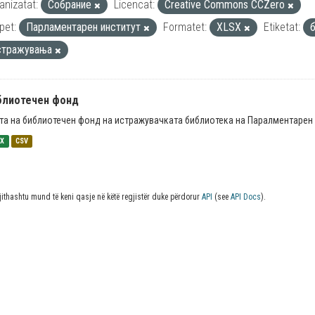
anizatat:
Собрание
Licencat:
Creative Commons CCZero
pet:
Парламентарен институт
Formatet:
XLSX
Etiketat:
стражувања
блиотечен фонд
та на библиотечен фонд на истражувачката библиотека на Паралментарен 
SX
CSV
jithashtu mund të keni qasje në këtë regjistër duke përdorur
API
(see
API Docs
).