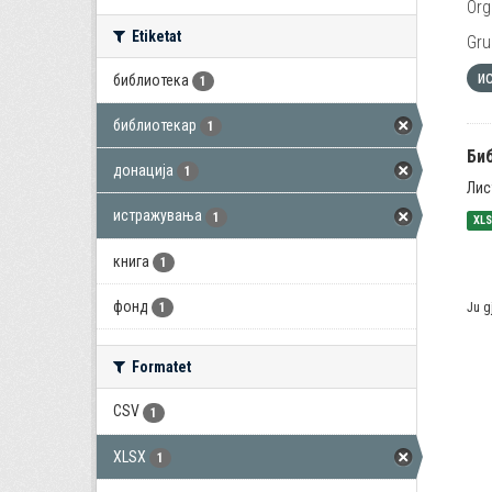
Org
Etiketat
Gru
и
библиотека
1
библиотекар
1
Би
донација
1
Лис
истражувања
1
XL
книга
1
фонд
Ju g
1
Formatet
CSV
1
XLSX
1