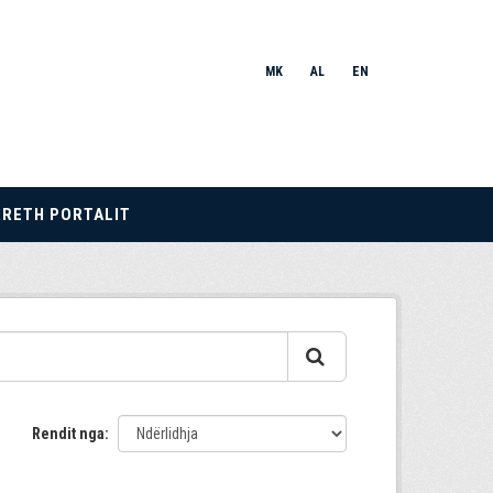
MK
AL
EN
RRETH PORTALIT
Rendit nga