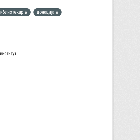
библиотекар
донација
институт