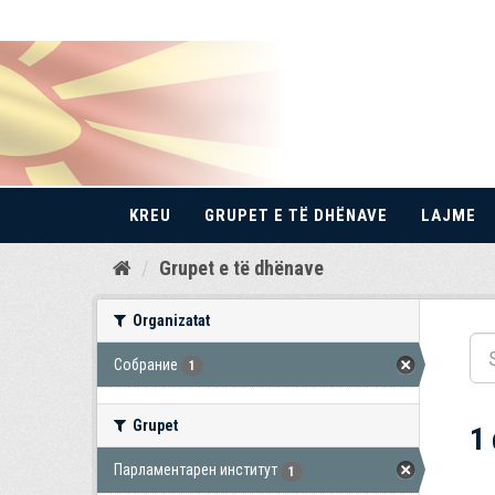
KREU
GRUPET E TË DHËNAVE
LAJME
Kalo
Grupet e të dhënave
te
përmbajtja
Organizatat
Собрание
1
Grupet
1
Парламентарен институт
1