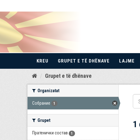
KREU
GRUPET E TË DHËNAVE
LAJME
Kalo
Grupet e të dhënave
te
përmbajtja
Organizatat
Собрание
1
Grupet
1
Пратенички состав
1