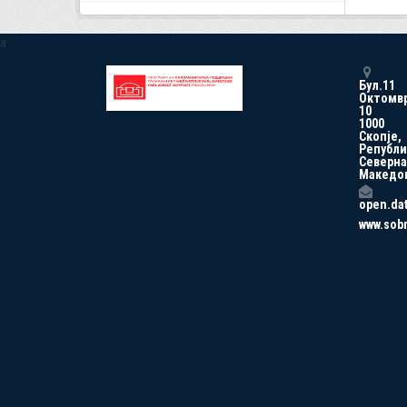
a
Бул.11
Октомв
10
1000
Скопје,
Републи
Северна
Македо
open.da
www.sob