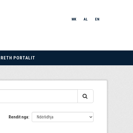
MK
AL
EN
RRETH PORTALIT
Rendit nga