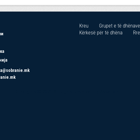
Kreu
Grupet e të dhënave
Kërkesë për të dhëna
Rre
ри
ка
нија
ta@sobranie.mk
ranie.mk
Copyrights © 2021 All Rights Reserved by Asseco SEE.