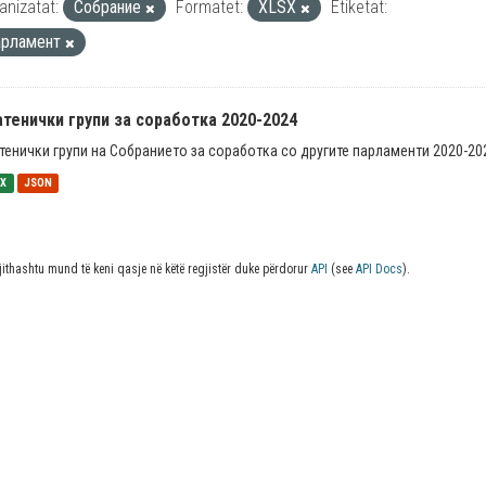
anizatat:
Собрание
Formatet:
XLSX
Etiketat:
арламент
тенички групи за соработка 2020-2024
тенички групи на Собранието за соработка со другите парламенти 2020-20
SX
JSON
jithashtu mund të keni qasje në këtë regjistër duke përdorur
API
(see
API Docs
).