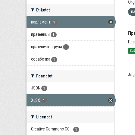
Org
Etiketat
п
парламент
1
Пра
пратеници
1
Пра
пратеничка група
1
XL
соработка
1
Ju g
Formatet
JSON
1
XLSX
1
Licencat
Creative Commons CC...
1