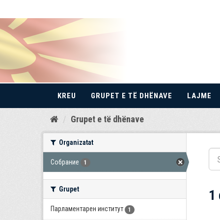
KREU
GRUPET E TË DHËNAVE
LAJME
Kalo
Grupet e të dhënave
te
përmbajtja
Organizatat
Собрание
1
Grupet
1
Парламентарен институт
1