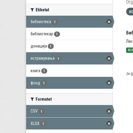
Org
Etiketat
и
библиотека
1
Би
библиотекар
1
Лис
донација
1
XL
истражувања
1
книга
1
Ju g
фонд
1
Formatet
CSV
1
XLSX
1