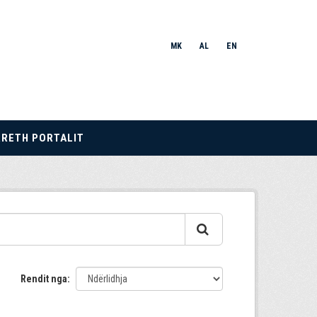
MK
AL
EN
RRETH PORTALIT
Rendit nga