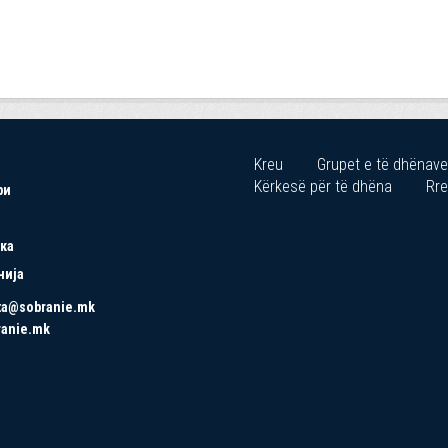
Kreu
Grupet e të dhënave
Kërkesë për të dhëna
Rre
ри
ка
нија
ta@sobranie.mk
ranie.mk
Copyrights © 2021 All Rights Reserved by Asseco SEE.