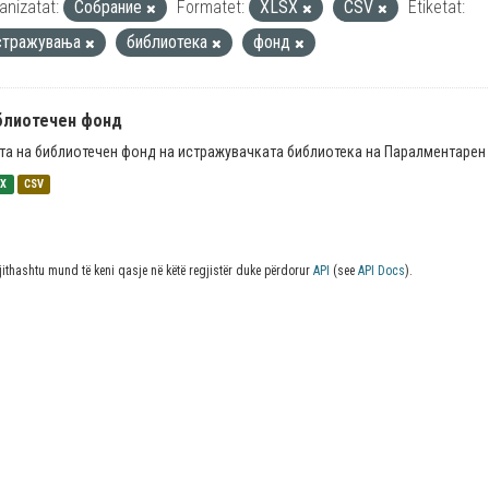
anizatat:
Собрание
Formatet:
XLSX
CSV
Etiketat:
стражувања
библиотека
фонд
блиотечен фонд
та на библиотечен фонд на истражувачката библиотека на Паралментарен 
SX
CSV
jithashtu mund të keni qasje në këtë regjistër duke përdorur
API
(see
API Docs
).