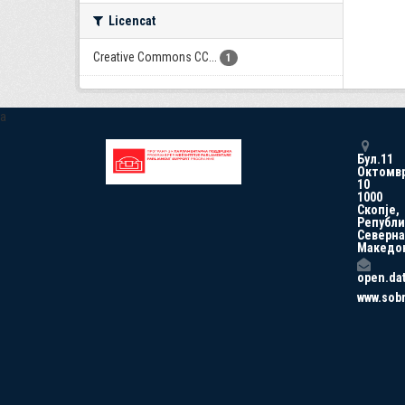
Licencat
Creative Commons CC...
1
a
Бул.11
Октомв
10
1000
Скопје,
Републи
Северна
Македо
open.da
www.sob