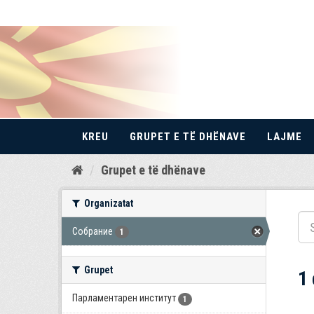
KREU
GRUPET E TË DHËNAVE
LAJME
Kalo
Grupet e të dhënave
te
përmbajtja
Organizatat
Собрание
1
Grupet
1
Парламентарен институт
1