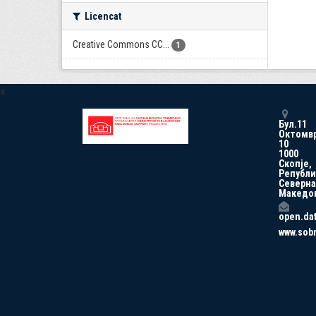
Licencat
Creative Commons CC...
1
a
Бул.11
Октомв
10
1000
Скопје,
Републи
Северна
Македо
open.da
www.sob