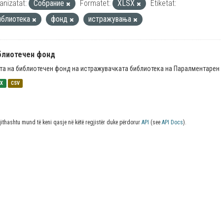
anizatat:
Собрание
Formatet:
XLSX
Etiketat:
иблиотека
фонд
истражувања
блиотечен фонд
та на библиотечен фонд на истражувачката библиотека на Паралментарен 
SX
CSV
jithashtu mund të keni qasje në këtë regjistër duke përdorur
API
(see
API Docs
).