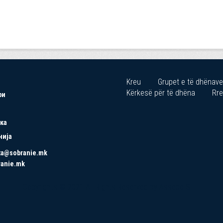
Kreu
Grupet e të dhënave
Kërkesë për të dhëna
Rre
ри
ка
нија
ta@sobranie.mk
ranie.mk
Copyrights © 2021 All Rights Reserved by Asseco SEE.