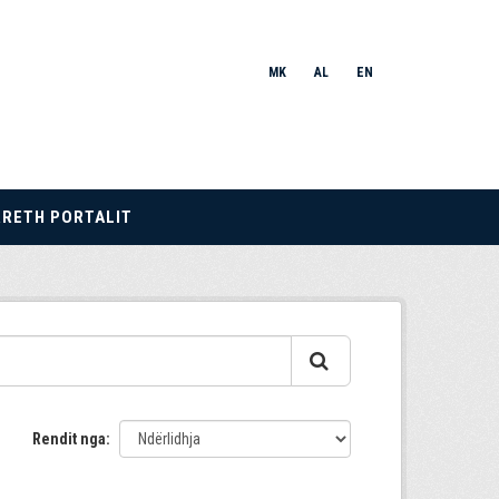
MK
AL
EN
RRETH PORTALIT
Rendit nga