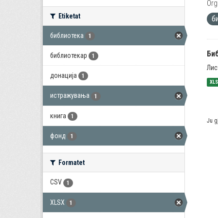
Org
Etiketat
б
библиотека
1
Би
библиотекар
1
Лис
донација
1
XL
истражувања
1
книга
1
Ju g
фонд
1
Formatet
CSV
1
XLSX
1